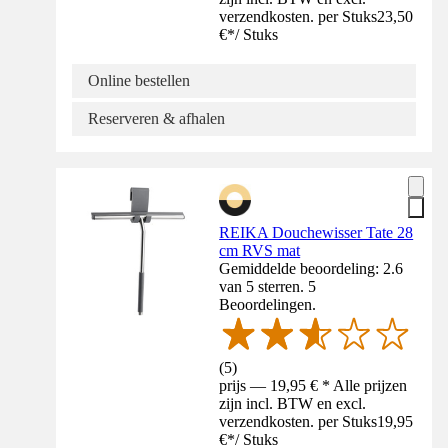
verzendkosten. per Stuks
23,50
€
*
/
Stuks
Online bestellen
Reserveren & afhalen
REIKA Douchewisser Tate 28
cm RVS mat
Gemiddelde beoordeling: 2.6
van 5 sterren. 5
Beoordelingen.
(
5
)
prijs — 19,95 € * Alle prijzen
zijn incl. BTW en excl.
verzendkosten. per Stuks
19,95
€
*
/
Stuks