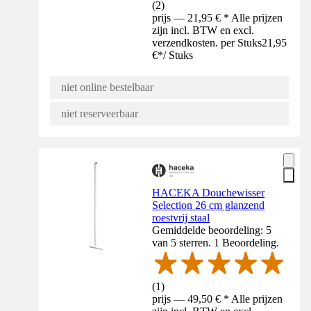
(
2
)
prijs — 21,95 € * Alle prijzen
zijn incl. BTW en excl.
verzendkosten. per Stuks
21,95
€
*
/
Stuks
niet online bestelbaar
niet reserveerbaar
HACEKA Douchewisser
Selection 26 cm glanzend
roestvrij staal
Gemiddelde beoordeling: 5
van 5 sterren. 1 Beoordeling.
(
1
)
prijs — 49,50 € * Alle prijzen