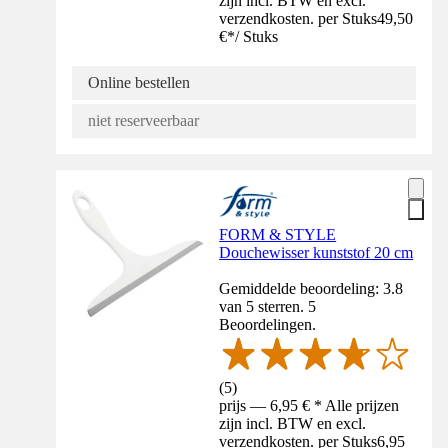
zijn incl. BTW en excl.
verzendkosten. per Stuks
49,50
€
*
/
Stuks
Online bestellen
niet reserveerbaar
FORM & STYLE
Douchewisser kunststof 20 cm
Gemiddelde beoordeling: 3.8
van 5 sterren. 5
Beoordelingen.
(
5
)
prijs — 6,95 € * Alle prijzen
zijn incl. BTW en excl.
verzendkosten. per Stuks
6,95