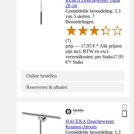
REIKA Douchewisser Tama
28 cm
Gemiddelde beoordeling: 3.3
van 5 sterren. 7
Beoordelingen.
(
7
)
prijs — 17,95 € * Alle prijzen
zijn incl. BTW en excl.
verzendkosten. per Stuks
17,95
€
*
/
Stuks
Online bestellen
Reserveren & afhalen
HACEKA Douchewisser
Kosmos chroom
Gemiddelde beoordeling: 1.3