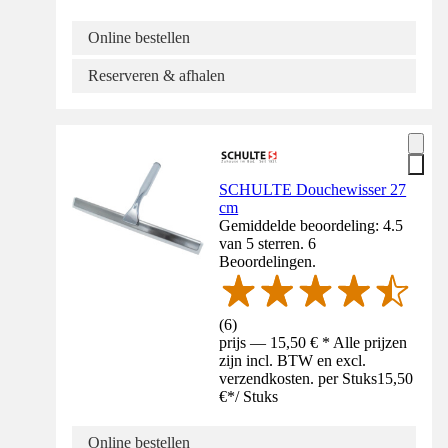
Online bestellen
Reserveren & afhalen
SCHULTE Douchewisser 27
cm
Gemiddelde beoordeling: 4.5
van 5 sterren. 6
Beoordelingen.
(
6
)
prijs — 15,50 € * Alle prijzen
zijn incl. BTW en excl.
verzendkosten. per Stuks
15,50
€
*
/
Stuks
Online bestellen