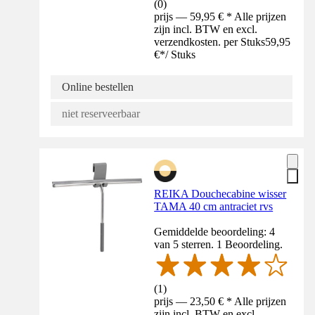
(
0
)
prijs — 59,95 € * Alle prijzen
zijn incl. BTW en excl.
verzendkosten. per Stuks
59,95
€
*
/
Stuks
Online bestellen
niet reserveerbaar
REIKA Douchecabine wisser
TAMA 40 cm antraciet rvs
Gemiddelde beoordeling: 4
van 5 sterren. 1 Beoordeling.
(
1
)
prijs — 23,50 € * Alle prijzen
zijn incl. BTW en excl.