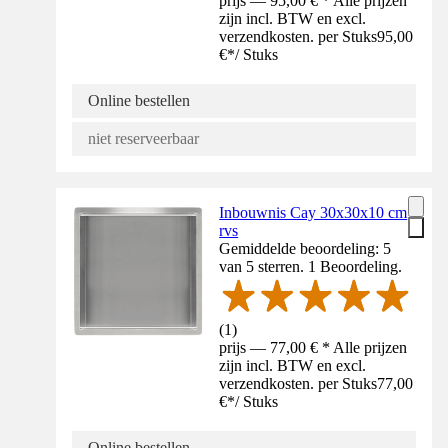
prijs — 95,00 € * Alle prijzen
zijn incl. BTW en excl.
verzendkosten. per Stuks
95,00
€
*
/
Stuks
Online bestellen
niet reserveerbaar
Inbouwnis Cay 30x30x10 cm
rvs
Gemiddelde beoordeling: 5
van 5 sterren. 1 Beoordeling.
(
1
)
prijs — 77,00 € * Alle prijzen
zijn incl. BTW en excl.
verzendkosten. per Stuks
77,00
€
*
/
Stuks
Online bestellen