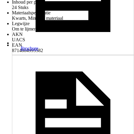
Inhoud per pak
24 Stuks
Materiaalspecificatie
Kwarts, Mineraal materiaal
Legwijze
Om te lijmen
AKN
UACS
EAN
Brochure
8714884995582