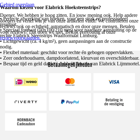
Gebied overslaan
Waarom kiezen voor Elabrick Hoeksteenstrips?
Doener. We hebben je hoog zitten. En jouw mening ook. Help andere
• Perfecte afwerking van hoeken, voor een strak en professioneel
doeners en vertel wat je van onze artikelen vindt! We controleren onze
resultaat.
reviews ook op echtheid; automatisch en door onze mensen. Betalen
• Speciaal formaat (50x100/210 mm) voor naadloze aansluiting op de
voor reviews? Dat doen we niet. Bekijk eenvoudig al onze
rechte Elabrick Steenstrips Waalformaat Limburg.
reviewvoorwaarden.
• Lichtgewicht (ca. 4 kg/m²), geen aanpassingen aan de constructie
nodig.
• Flexibel materiaal: geschikt voor rechte én gebogen oppervlakken.
• Zeer onderhoudsarm, dampdoorlatend, kleurvast en overschilderbaar.
Betaalmogelijkheden
• Bespaar tijd en geld dankzij dubbele functie van Elabrick Lijmmortel.