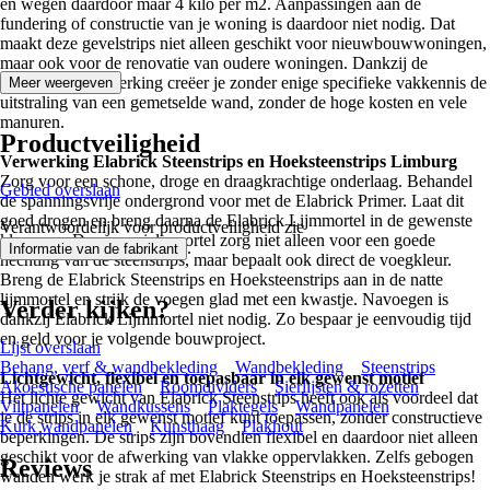
en wegen daardoor maar 4 kilo per m2. Aanpassingen aan de
fundering of constructie van je woning is daardoor niet nodig. Dat
maakt deze gevelstrips niet alleen geschikt voor nieuwbouwwoningen,
maar ook voor de renovatie van oudere woningen. Dankzij de
eenvoudige verwerking creëer je zonder enige specifieke vakkennis de
Meer weergeven
uitstraling van een gemetselde wand, zonder de hoge kosten en vele
manuren.
Productveiligheid
Verwerking Elabrick Steenstrips en Hoeksteenstrips Limburg
Zorg voor een schone, droge en draagkrachtige onderlaag. Behandel
Gebied overslaan
de spanningsvrije ondergrond voor met de Elabrick Primer. Laat dit
goed drogen en breng daarna de Elabrick Lijmmortel in de gewenste
Verantwoordelijk voor productveiligheid zie
kleur aan. Deze speciale mortel zorg niet alleen voor een goede
.
Informatie van de fabrikant
hechting van de steenstrips, maar bepaalt ook direct de voegkleur.
Breng de Elabrick Steenstrips en Hoeksteenstrips aan in de natte
lijmmortel en strijk de voegen glad met een kwastje. Navoegen is
Verder kijken?
dankzij Elabrick Lijmmortel niet nodig. Zo bespaar je eenvoudig tijd
en geld voor je volgende bouwproject.
Lijst overslaan
Behang, verf & wandbekleding
Wandbekleding
Steenstrips
Lichtgewicht, flexibel en toepasbaar in elk gewenst motief
Akoestische panelen
Roomdividers
Sierlijsten & rozetten
Het lichte gewicht van Elabrick Steenstrips heeft ook als voordeel dat
Viltpanelen
Wandkussens
Plaktegels
Wandpanelen
je de strips in elk gewenst motief kunt toepassen, zonder constructieve
Kurk wandpanelen
Kunsthaag
Plakhout
beperkingen. De strips zijn bovendien flexibel en daardoor niet alleen
geschikt voor de afwerking van vlakke oppervlakken. Zelfs gebogen
Reviews
wanden werk je strak af met Elabrick Steenstrips en Hoeksteenstrips!