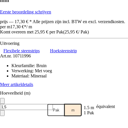
mm
Eerste beoordeling schrijven
prijs — 17,30 € * Alle prijzen zijn incl. BTW en excl. verzendkosten.
per m
17,30 €
*
/
m
Komt overeen met 25,95 € per Pak
(
25,95 €
/
Pak
)
Uitvoering
Flexibele steenstrips
Hoeksteenstrip
Art.nr.
10711996
Kleurfamilie
:
Bruin
Verwerking
:
Met voeg
Materiaal
:
Mineraal
Meer artikeldetails
Hoeveelheid (m)
équivalent
1.5 m
Pak
m
1 Pak