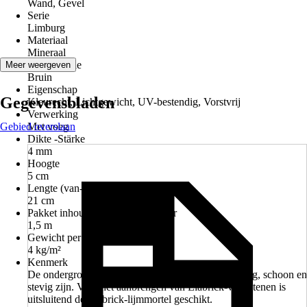
Wand, Gevel
Serie
Limburg
Materiaal
Mineraal
Kleurfamilie
Meer weergeven
Bruin
Eigenschap
Gegevensbladen
Kleurecht, Lichtgewicht, UV-bestendig, Vorstvrij
Verwerking
Gebied overslaan
Met voeg
Dikte -Stärke
4 mm
Hoogte
5 cm
Lengte (van-tot)
21 cm
Pakket inhoud in strekkende meter
1,5 m
Gewicht per oppervlakte eenheid
4 kg/m²
Kenmerk
De ondergrond moet draagkrachtig, permanent droog, schoon en
stevig zijn. Voor het aanbrengen van Elabrick-voegstenen is
uitsluitend de Elabrick-lijmmortel geschikt.