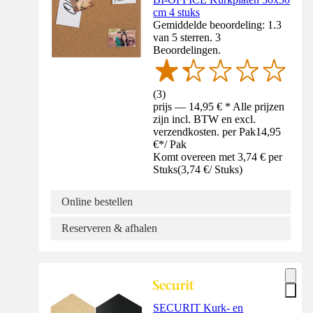
cm 4 stuks
Gemiddelde beoordeling: 1.3
van 5 sterren. 3
Beoordelingen.
(
3
)
prijs — 14,95 € * Alle prijzen
zijn incl. BTW en excl.
verzendkosten. per Pak
14,95
€
*
/
Pak
Komt overeen met 3,74 € per
Stuks
(
3,74 €
/
Stuks
)
Online bestellen
Reserveren & afhalen
SECURIT Kurk- en