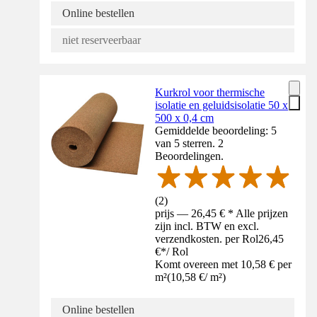
Online bestellen
niet reserveerbaar
Kurkrol voor thermische
isolatie en geluidsisolatie 50 x
500 x 0,4 cm
Gemiddelde beoordeling: 5
van 5 sterren. 2
Beoordelingen.
(
2
)
prijs — 26,45 € * Alle prijzen
zijn incl. BTW en excl.
verzendkosten. per Rol
26,45
€
*
/
Rol
Komt overeen met 10,58 € per
m²
(
10,58 €
/
m²
)
Online bestellen