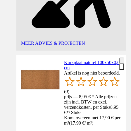
MEER ADVIES & PROJECTEN
Kurkplaat naturel 100x50x0,6
cm
Artikel is nog niet beoordeeld.
(
0
)
prijs — 8,95 € * Alle prijzen
zijn incl. BTW en excl.
verzendkosten. per Stuks
8,95
€
*
/
Stuks
Komt overeen met 17,90 € per
m²
(
17,90 €
/
m²
)