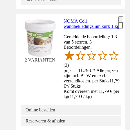
NOMA Coll
wandbekledingslijm kurk 1 kg
Gemiddelde beoordeling: 1.3
van 5 sterren. 3
Beoordelingen.
2 VARIANTEN
(
3
)
prijs — 11,79 € * Alle prijzen
zijn incl. BTW en excl.
verzendkosten. per Stuks
11,79
€
*
/
Stuks
Komt overeen met 11,79 € per
kg
(
11,79 €
/
kg
)
Online bestellen
Reserveren & afhalen