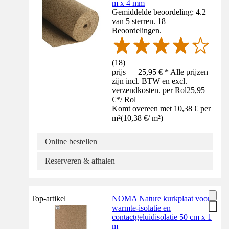
m x 4 mm
Gemiddelde beoordeling: 4.2
van 5 sterren. 18
Beoordelingen.
(
18
)
prijs — 25,95 € * Alle prijzen
zijn incl. BTW en excl.
verzendkosten. per Rol
25,95
€
*
/
Rol
Komt overeen met 10,38 € per
m²
(
10,38 €
/
m²
)
Online bestellen
Reserveren & afhalen
Top-artikel
NOMA Nature kurkplaat voor
warmte-isolatie en
contactgeluidisolatie 50 cm x 1
m