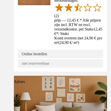
Beoordelingen.
(
2
)
prijs — 12,45 € * Alle prijzen
zijn incl. BTW en excl.
verzendkosten. per Stuks
12,45
€
*
/
Stuks
Komt overeen met 24,90 € per
m²
(
24,90 €
/
m²
)
Online bestellen
niet reserveerbaar
Advies