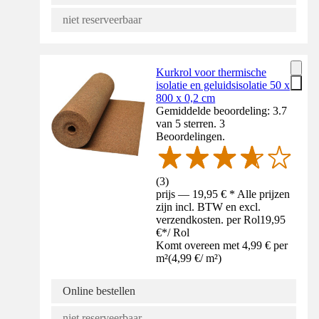
niet reserveerbaar
Kurkrol voor thermische
isolatie en geluidsisolatie 50 x
800 x 0,2 cm
Gemiddelde beoordeling: 3.7
van 5 sterren. 3
Beoordelingen.
(
3
)
prijs — 19,95 € * Alle prijzen
zijn incl. BTW en excl.
verzendkosten. per Rol
19,95
€
*
/
Rol
Komt overeen met 4,99 € per
m²
(
4,99 €
/
m²
)
Online bestellen
niet reserveerbaar