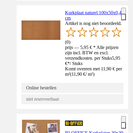
Kurkplaat naturel 100x50x0,4
cm
Artikel is nog niet beoordeeld.
(
0
)
prijs — 5,95 € * Alle prijzen
zijn incl. BTW en excl.
verzendkosten. per Stuks
5,95
€
*
/
Stuks
Komt overeen met 11,90 € per
m²
(
11,90 €
/
m²
)
Online bestellen
niet reserveerbaar
BI-OFFICE Kurkplaten 30x30