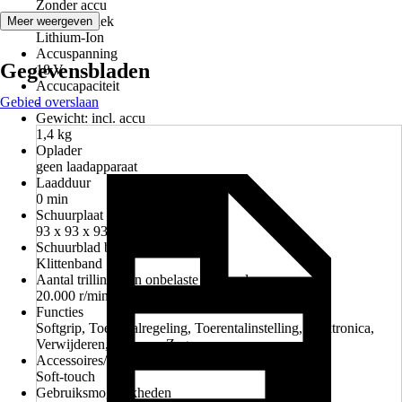
Zonder accu
Accutechniek
Meer weergeven
Lithium-Ion
Accuspanning
Gegevensbladen
18 V
Accucapaciteit
Gebied overslaan
-
Gewicht: incl. accu
1,4 kg
Oplader
geen laadapparaat
Laadduur
0 min
Schuurplaat maat
93 x 93 x 93 mm
Schuurblad bevestiging
Klittenband
Aantal trillingen in onbelaste toestand
20.000 r/min
Functies
Softgrip, Toerentalregeling, Toerentalinstelling, Elektronica,
Verwijderen, Schuren, Zagen
Accessoires/onderdelen
Soft-touch
Gebruiksmogelijkheden