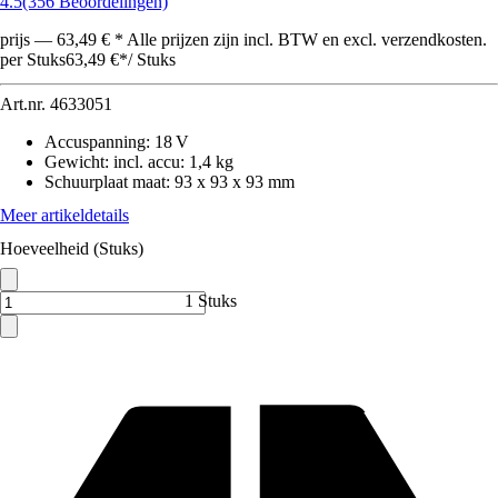
4.5
(356 Beoordelingen)
prijs — 63,49 € * Alle prijzen zijn incl. BTW en excl. verzendkosten.
per Stuks
63,49 €
*
/
Stuks
Art.nr.
4633051
Accuspanning
:
18 V
Gewicht: incl. accu
:
1,4 kg
Schuurplaat maat
:
93 x 93 x 93 mm
Meer artikeldetails
Hoeveelheid (Stuks)
1 Stuks