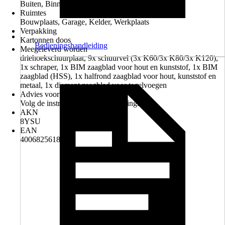
Buiten, Binnen
Ruimtes
Bouwplaats, Garage, Kelder, Werkplaats
Verpakking
Kartonnen doos
Bedieningshandleiding
Meegeleverd worden
driehoekschuurplaat, 9x schuurvel (3x K60/3x K80/3x K120),
1x schraper, 1x BIM zaagblad voor hout en kunststof, 1x BIM
zaagblad (HSS), 1x halfrond zaagblad voor hout, kunststof en
metaal, 1x diamant zaagblad voor tegelvoegen
Advies voor afvoer
Volg de instructies voor verwijdering.
AKN
8YSU
EAN
4006825618648