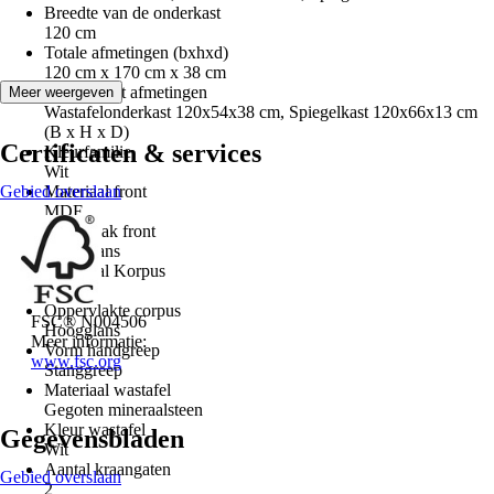
Breedte van de onderkast
120 cm
Totale afmetingen (bxhxd)
120 cm x 170 cm x 38 cm
Component afmetingen
Meer weergeven
Wastafelonderkast 120x54x38 cm, Spiegelkast 120x66x13 cm
(B x H x D)
Certificaten & services
Kleurfamilie
Wit
Gebied overslaan
Materiaal front
MDF
Oppervlak front
Hoogglans
Materiaal Korpus
MDF
Oppervlakte corpus
FSC® N004506
Hoogglans
Meer informatie:
Vorm handgreep
www.fsc.org
Stanggreep
Materiaal wastafel
Gegoten mineraalsteen
Kleur wastafel
Gegevensbladen
Wit
Aantal kraangaten
Gebied overslaan
2