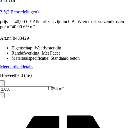
x 8 cm
3.5
(2 Beoordelingen)
prijs — 40,90 € * Alle prijzen zijn incl. BTW en excl. verzendkosten.
per m²
40,90 €
*
/
m²
Art.nr.
8483429
Eigenschap
:
Weerbestendig
Randafwerking
:
Met Facet
Materiaalspecificatie
:
Standaard beton
Meer artikeldetails
Hoeveelheid (m²)
1.058 m²