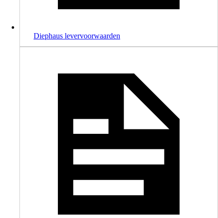
Diephaus levervoorwaarden