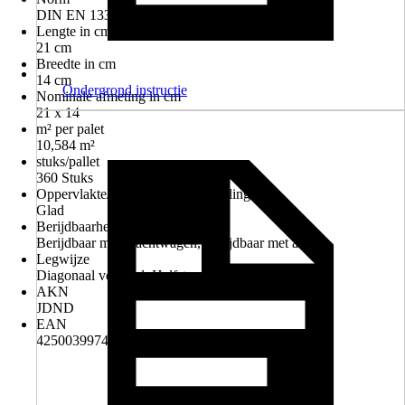
DIN EN 1338
Lengte in cm
21 cm
Breedte in cm
14 cm
Ondergrond instructie
Nominale afmeting in cm
21 x 14
m² per palet
10,584 m²
stuks/pallet
360 Stuks
Oppervlakte/Oppervlaktebehandeling
Glad
Berijdbaarheid
Berijdbaar met vrachtwagen, Berijdbaar met auto
Legwijze
Diagonaal verband, Halfsteensverband, Rijverband
AKN
JDND
EAN
4250039974438, 4250039977668