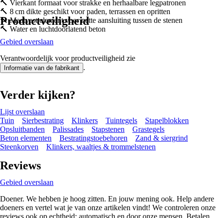
🔨 Vierkant formaat voor strakke en herhaalbare legpatronen
🔨 8 cm dikte geschikt voor paden, terrassen en opritten
Productveiligheid
🔨 Maatvast element voor nette aansluiting tussen de stenen
🔨 Water en luchtdoorlatend beton
Gebied overslaan
Verantwoordelijk voor productveiligheid zie
.
Informatie van de fabrikant
Verder kijken?
Lijst overslaan
Tuin
Sierbestrating
Klinkers
Tuintegels
Stapelblokken
Opsluitbanden
Palissades
Stapstenen
Grastegels
Beton elementen
Bestratingstoebehoren
Zand & siergrind
Steenkorven
Klinkers, waaltjes & trommelstenen
Reviews
Gebied overslaan
Doener. We hebben je hoog zitten. En jouw mening ook. Help andere
doeners en vertel wat je van onze artikelen vindt! We controleren onze
reviews ook op echtheid; automatisch en door onze mensen. Betalen