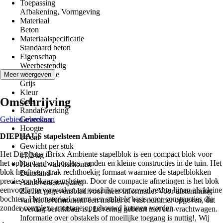
Toepassing
Afbakening, Vormgeving
Materiaal
Beton
Materiaalspecificatie
Standaard beton
Eigenschap
Weerbestendig
Kleurfamilie
Meer weergeven
Grijs
Kleur
Omschrijving
Grijs
Randafwerking
Gebied overslaan
Gebroken
Hoogte
DIEPHAUS stapelsteen Ambiente
14 cm
Gewicht per stuk
Het Diephaus iBrixx Ambiente stapelblok is een compact blok voor
17,2 kg
het opbouwen vn borders, randen en kleine constructies in de tuin. Het
Het land van herkomst
blok heeft een strak rechthoekig formaat waarmee de stapelblokken
Duitsland
precies op elkaar aansluiten. Door de compacte afmetingen is het blok
Aanleveraanwijzing
eenvoudig te verwerken en geschikt voor zowel rechte lijnen als kleine
Zie het gegevensblad voor meer informatie. Voor afstemming
bochten. Het materiaal vormt een stabiele basis voor constructies die
van het levermoment een mobiel of vast nummer opgeven, dat
zonder complexe montage opgebouwd kunnen worden.
overdag bereikbaar is., Levering gebeurt met een vrachtwagen.
Informatie over obstakels of moeilijke toegang is nuttig!, Wij