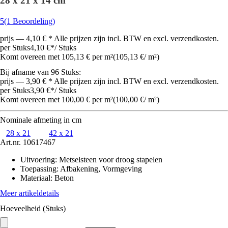
28 x 21 x 14 cm
5
(1 Beoordeling)
prijs — 4,10 € * Alle prijzen zijn incl. BTW en excl. verzendkosten.
per Stuks
4,10 €
*
/
Stuks
Komt overeen met 105,13 € per m²
(
105,13 €
/
m²
)
Bij afname van 96 Stuks:
prijs — 3,90 € * Alle prijzen zijn incl. BTW en excl. verzendkosten.
per Stuks
3,90 €
*
/
Stuks
Komt overeen met 100,00 € per m²
(
100,00 €
/
m²
)
Nominale afmeting in cm
28 x 21
42 x 21
Art.nr.
10617467
Uitvoering
:
Metselsteen voor droog stapelen
Toepassing
:
Afbakening, Vormgeving
Materiaal
:
Beton
Meer artikeldetails
Hoeveelheid (Stuks)