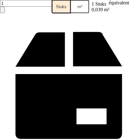
équivalent
1 Stuks
Stuks
m²
0,039 m²