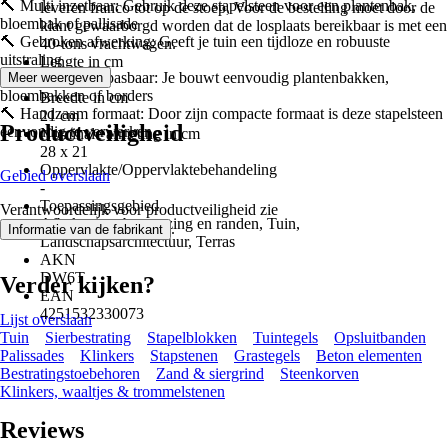
🔨 Multi inzetbaar: Gebruik deze stapelsteen voor een plantenbak,
leveren franco tot op de stoep, Voor de bestelling moet door de
bloembak of pallisade
klant gewaarborgd worden dat de losplaats bereikbaar is met een
🔨 Gebroken afwerking: Geeft je tuin een tijdloze en robuuste
40-tons vrachtwagen.
uitstraling
Lengte in cm
🔨 Veelzijdig toepasbaar: Je bouwt eenvoudig plantenbakken,
Meer weergeven
28 cm
bloembakken of borders
Breedte in cm
🔨 Handzaam formaat: Door zijn compacte formaat is deze stapelsteen
21 cm
Productveiligheid
eenvoudig te verwerken
Nominale afmeting in cm
28 x 21
Oppervlakte/Oppervlaktebehandeling
Gebied overslaan
-
Toepassingsgebied
Verantwoordelijk voor productveiligheid zie
Afbakening, begrenzing en randen, Tuin,
.
Informatie van de fabrikant
Landschapsarchitectuur, Terras
AKN
DW6T
Verder kijken?
EAN
4251532330073
Lijst overslaan
Tuin
Sierbestrating
Stapelblokken
Tuintegels
Opsluitbanden
Palissades
Klinkers
Stapstenen
Grastegels
Beton elementen
Bestratingstoebehoren
Zand & siergrind
Steenkorven
Klinkers, waaltjes & trommelstenen
Reviews