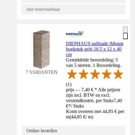
niet reserveerbaar
DIEPHAUS pallisade iMount
hoekstuk grijs 16,5 x 12 x 40
cm
Gemiddelde beoordeling: 5
van 5 sterren. 1 Beoordeling.
7 VARIANTEN
(
1
)
prijs — 7,40 € * Alle prijzen
zijn incl. BTW en excl.
verzendkosten. per Stuks
7,40
€
*
/
Stuks
Komt overeen met 44,85 € per
m
(
44,85 €
/
m
)
Online bestellen