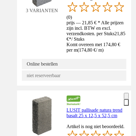
3 VARIANTEN
(
0
)
prijs — 21,85 € * Alle prijzen
zijn incl. BTW en excl.
verzendkosten. per Stuks
21,85
€
*
/
Stuks
Komt overeen met 174,80 €
per m
(
174,80 €
/
m
)
Online bestellen
niet reserveerbaar
LUSIT pallisade natura trend
basalt 25 x 12,5 x 52,5 cm
Artikel is nog niet beoordeeld.