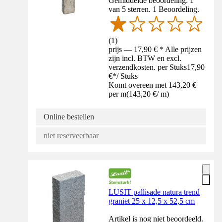
Gemiddelde beoordeling: 1
van 5 sterren. 1 Beoordeling.
(
1
)
prijs — 17,90 € * Alle prijzen
zijn incl. BTW en excl.
verzendkosten. per Stuks
17,90
€
*
/
Stuks
Komt overeen met 143,20 €
per m
(
143,20 €
/
m
)
Online bestellen
niet reserveerbaar
LUSIT pallisade natura trend
graniet 25 x 12,5 x 52,5 cm
Artikel is nog niet beoordeeld.