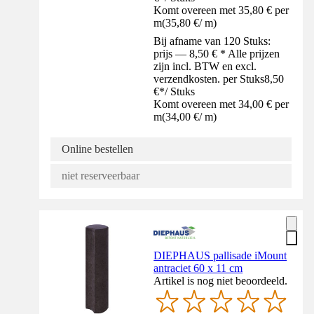
Komt overeen met 35,80 € per
m
(
35,80 €
/
m
)
Bij afname van 120 Stuks:
prijs — 8,50 € * Alle prijzen
zijn incl. BTW en excl.
verzendkosten. per Stuks
8,50
€
*
/
Stuks
Komt overeen met 34,00 € per
m
(
34,00 €
/
m
)
Online bestellen
niet reserveerbaar
DIEPHAUS pallisade iMount
antraciet 60 x 11 cm
Artikel is nog niet beoordeeld.