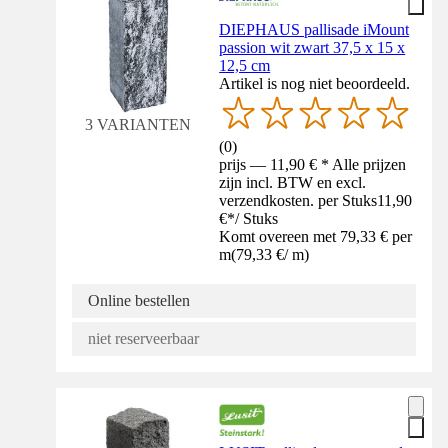
DIEPHAUS pallisade iMount
passion wit zwart 37,5 x 15 x
12,5 cm
Artikel is nog niet beoordeeld.
3 VARIANTEN
(
0
)
prijs — 11,90 € * Alle prijzen
zijn incl. BTW en excl.
verzendkosten. per Stuks
11,90
€
*
/
Stuks
Komt overeen met 79,33 € per
m
(
79,33 €
/
m
)
Online bestellen
niet reserveerbaar