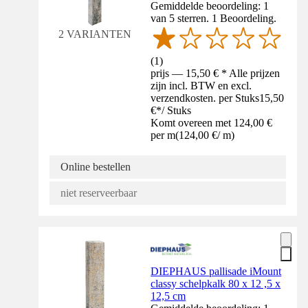
Gemiddelde beoordeling: 1
van 5 sterren. 1 Beoordeling.
2 VARIANTEN
(
1
)
prijs — 15,50 € * Alle prijzen
zijn incl. BTW en excl.
verzendkosten. per Stuks
15,50
€
*
/
Stuks
Komt overeen met 124,00 €
per m
(
124,00 €
/
m
)
Online bestellen
niet reserveerbaar
DIEPHAUS pallisade iMount
classy schelpkalk 80 x 12 ,5 x
12,5 cm