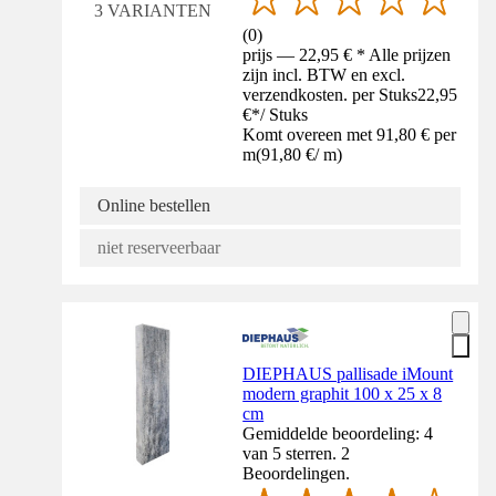
3 VARIANTEN
(
0
)
prijs — 22,95 € * Alle prijzen
zijn incl. BTW en excl.
verzendkosten. per Stuks
22,95
€
*
/
Stuks
Komt overeen met 91,80 € per
m
(
91,80 €
/
m
)
Online bestellen
niet reserveerbaar
DIEPHAUS pallisade iMount
modern graphit 100 x 25 x 8
cm
Gemiddelde beoordeling: 4
van 5 sterren. 2
Beoordelingen.