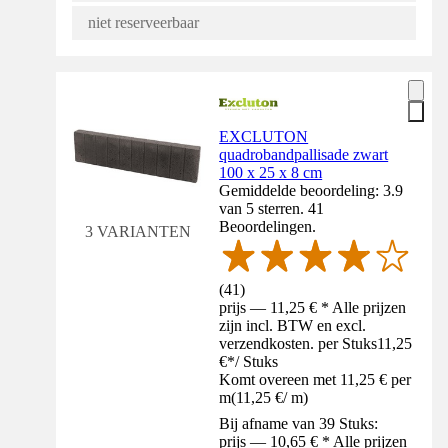
niet reserveerbaar
EXCLUTON
quadrobandpallisade zwart
100 x 25 x 8 cm
Gemiddelde beoordeling: 3.9
van 5 sterren. 41
Beoordelingen.
3 VARIANTEN
(
41
)
prijs — 11,25 € * Alle prijzen
zijn incl. BTW en excl.
verzendkosten. per Stuks
11,25
€
*
/
Stuks
Komt overeen met 11,25 € per
m
(
11,25 €
/
m
)
Bij afname van 39 Stuks:
prijs — 10,65 € * Alle prijzen