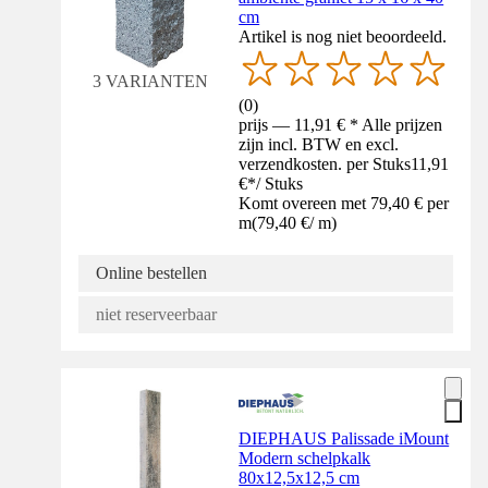
cm
Artikel is nog niet beoordeeld.
3 VARIANTEN
(
0
)
prijs — 11,91 € * Alle prijzen
zijn incl. BTW en excl.
verzendkosten. per Stuks
11,91
€
*
/
Stuks
Komt overeen met 79,40 € per
m
(
79,40 €
/
m
)
Online bestellen
niet reserveerbaar
DIEPHAUS Palissade iMount
Modern schelpkalk
80x12,5x12,5 cm