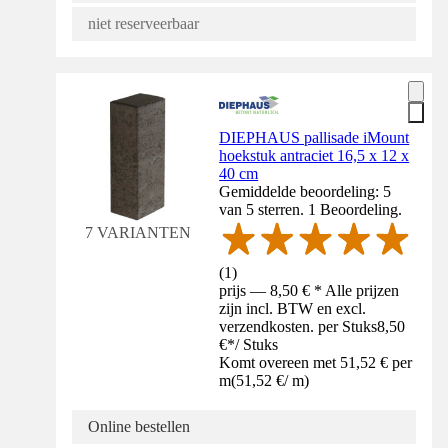
niet reserveerbaar
DIEPHAUS pallisade iMount
hoekstuk antraciet 16,5 x 12 x
40 cm
Gemiddelde beoordeling: 5
van 5 sterren. 1 Beoordeling.
7 VARIANTEN
(
1
)
prijs — 8,50 € * Alle prijzen
zijn incl. BTW en excl.
verzendkosten. per Stuks
8,50
€
*
/
Stuks
Komt overeen met 51,52 € per
m
(
51,52 €
/
m
)
Online bestellen