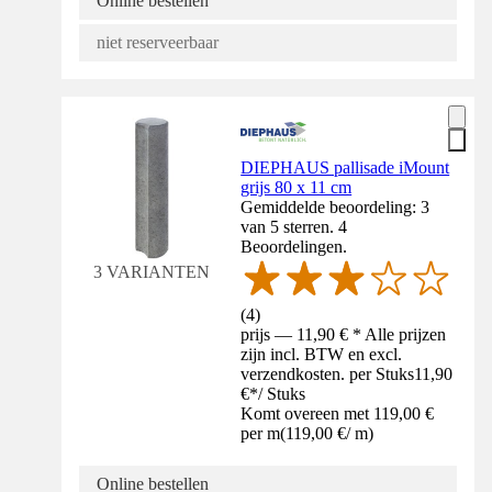
Online bestellen
niet reserveerbaar
DIEPHAUS pallisade iMount
grijs 80 x 11 cm
Gemiddelde beoordeling: 3
van 5 sterren. 4
Beoordelingen.
3 VARIANTEN
(
4
)
prijs — 11,90 € * Alle prijzen
zijn incl. BTW en excl.
verzendkosten. per Stuks
11,90
€
*
/
Stuks
Komt overeen met 119,00 €
per m
(
119,00 €
/
m
)
Online bestellen