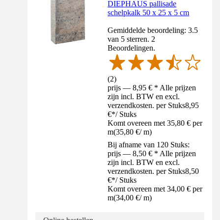
DIEPHAUS pallisade
schelpkalk 50 x 25 x 5 cm
Gemiddelde beoordeling: 3.5
van 5 sterren. 2
Beoordelingen.
(
2
)
prijs — 8,95 € * Alle prijzen
zijn incl. BTW en excl.
verzendkosten. per Stuks
8,95
€
*
/
Stuks
Komt overeen met 35,80 € per
m
(
35,80 €
/
m
)
Bij afname van 120 Stuks:
prijs — 8,50 € * Alle prijzen
zijn incl. BTW en excl.
verzendkosten. per Stuks
8,50
€
*
/
Stuks
Komt overeen met 34,00 € per
m
(
34,00 €
/
m
)