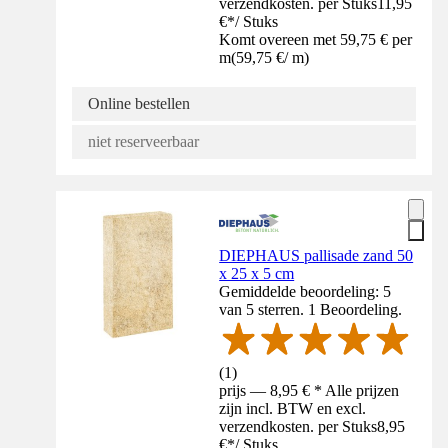
verzendkosten. per Stuks
11,95
€
*
/
Stuks
Komt overeen met 59,75 € per
m
(
59,75 €
/
m
)
Online bestellen
niet reserveerbaar
DIEPHAUS pallisade zand 50
x 25 x 5 cm
Gemiddelde beoordeling: 5
van 5 sterren. 1 Beoordeling.
(
1
)
prijs — 8,95 € * Alle prijzen
zijn incl. BTW en excl.
verzendkosten. per Stuks
8,95
€
*
/
Stuks