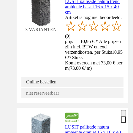
LUSIT pallisade natura trend
ambiente basalt 16 x 15 x 40
cm
Artikel is nog niet beoordeeld.
3 VARIANTEN
(
0
)
prijs — 10,95 € * Alle prijzen
zijn incl. BTW en excl.
verzendkosten. per Stuks
10,95
€
*
/
Stuks
Komt overeen met 73,00 € per
m
(
73,00 €
/
m
)
Online bestellen
niet reserveerbaar
LUSIT pallisade natura
ambiente graniet 15 x 16 x 40