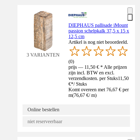
DIEPHAUS pallisade iMount
passion schelpkalk 37,5 x 15 x
12,5 cm
Artikel is nog niet beoordeeld.
3 VARIANTEN
(
0
)
prijs — 11,50 € * Alle prijzen
zijn incl. BTW en excl.
verzendkosten. per Stuks
11,50
€
*
/
Stuks
Komt overeen met 76,67 € per
m
(
76,67 €
/
m
)
Online bestellen
niet reserveerbaar