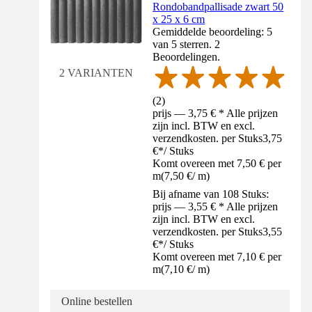
Rondobandpallisade zwart 50
x 25 x 6 cm
Gemiddelde beoordeling: 5
van 5 sterren. 2
Beoordelingen.
2 VARIANTEN
(
2
)
prijs — 3,75 € * Alle prijzen
zijn incl. BTW en excl.
verzendkosten. per Stuks
3,75
€
*
/
Stuks
Komt overeen met 7,50 € per
m
(
7,50 €
/
m
)
Bij afname van 108 Stuks:
prijs — 3,55 € * Alle prijzen
zijn incl. BTW en excl.
verzendkosten. per Stuks
3,55
€
*
/
Stuks
Komt overeen met 7,10 € per
m
(
7,10 €
/
m
)
Online bestellen