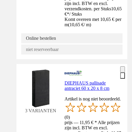
zijn incl. BTW en excl.
verzendkosten. per Stuks
10,65
€
*
/
Stuks
Komt overeen met 10,65 € per
m
(
10,65 €
/
m
)
Online bestellen
niet reserveerbaar
DIEPHAUS pallisade
antraciet 60 x 20 x 8 cm
Artikel is nog niet beoordeeld.
3 VARIANTEN
(
0
)
prijs — 11,95 € * Alle prijzen
zijn incl. BTW en excl.