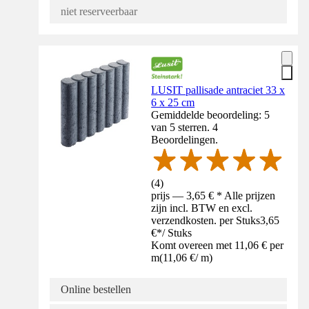
niet reserveerbaar
LUSIT pallisade antraciet 33 x
6 x 25 cm
Gemiddelde beoordeling: 5
van 5 sterren. 4
Beoordelingen.
(
4
)
prijs — 3,65 € * Alle prijzen
zijn incl. BTW en excl.
verzendkosten. per Stuks
3,65
€
*
/
Stuks
Komt overeen met 11,06 € per
m
(
11,06 €
/
m
)
Online bestellen