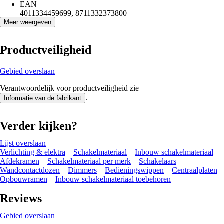
EAN
4011334459699, 8711332373800
Meer weergeven
Productveiligheid
Gebied overslaan
Verantwoordelijk voor productveiligheid zie
.
Informatie van de fabrikant
Verder kijken?
Lijst overslaan
Verlichting & elektra
Schakelmateriaal
Inbouw schakelmateriaal
Afdekramen
Schakelmateriaal per merk
Schakelaars
Wandcontactdozen
Dimmers
Bedieningswippen
Centraalplaten
Opbouwramen
Inbouw schakelmateriaal toebehoren
Reviews
Gebied overslaan