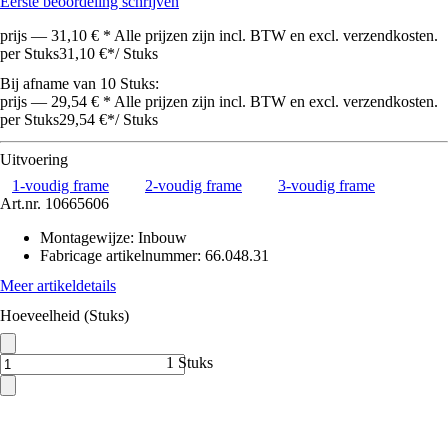
Eerste beoordeling schrijven
prijs — 31,10 € * Alle prijzen zijn incl. BTW en excl. verzendkosten.
per Stuks
31,10 €
*
/
Stuks
Bij afname van 10 Stuks:
prijs — 29,54 € * Alle prijzen zijn incl. BTW en excl. verzendkosten.
per Stuks
29,54 €
*
/
Stuks
Uitvoering
1-voudig frame
2-voudig frame
3-voudig frame
Art.nr.
10665606
Montagewijze
:
Inbouw
Fabricage artikelnummer
:
66.048.31
Meer artikeldetails
Hoeveelheid (Stuks)
1 Stuks