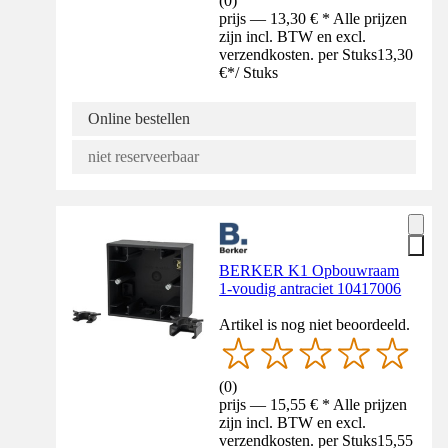
(
0
)
prijs — 13,30 € * Alle prijzen
zijn incl. BTW en excl.
verzendkosten. per Stuks
13,30
€
*
/
Stuks
Online bestellen
niet reserveerbaar
BERKER K1 Opbouwraam
1-voudig antraciet 10417006
Artikel is nog niet beoordeeld.
(
0
)
prijs — 15,55 € * Alle prijzen
zijn incl. BTW en excl.
verzendkosten. per Stuks
15,55