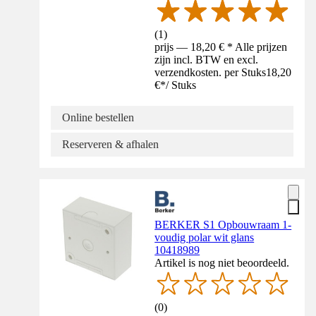
(
1
)
prijs — 18,20 € * Alle prijzen
zijn incl. BTW en excl.
verzendkosten. per Stuks
18,20
€
*
/
Stuks
Online bestellen
Reserveren & afhalen
BERKER S1 Opbouwraam 1-
voudig polar wit glans
10418989
Artikel is nog niet beoordeeld.
(
0
)