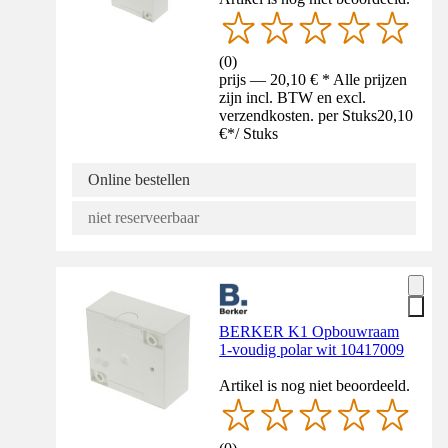
(
0
)
prijs — 20,10 € * Alle prijzen
zijn incl. BTW en excl.
verzendkosten. per Stuks
20,10
€
*
/
Stuks
Online bestellen
niet reserveerbaar
BERKER K1 Opbouwraam
1-voudig polar wit 10417009
Artikel is nog niet beoordeeld.