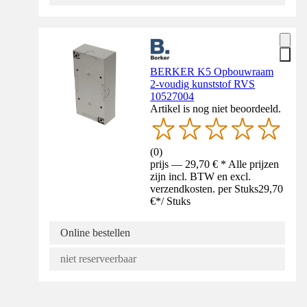
BERKER K5 Opbouwraam
2-voudig kunststof RVS
10527004
Artikel is nog niet beoordeeld.
(
0
)
prijs — 29,70 € * Alle prijzen
zijn incl. BTW en excl.
verzendkosten. per Stuks
29,70
€
*
/
Stuks
Online bestellen
niet reserveerbaar