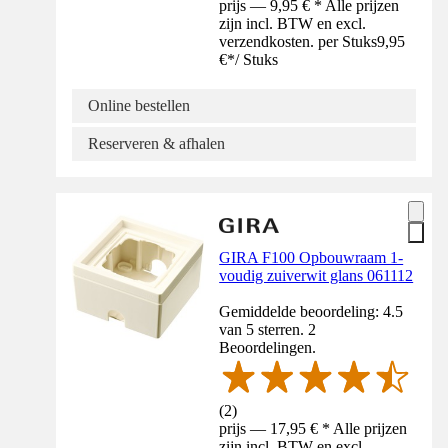
prijs — 9,95 € * Alle prijzen
zijn incl. BTW en excl.
verzendkosten. per Stuks
9,95
€
*
/
Stuks
Online bestellen
Reserveren & afhalen
GIRA F100 Opbouwraam 1-
voudig zuiverwit glans 061112
Gemiddelde beoordeling: 4.5
van 5 sterren. 2
Beoordelingen.
(
2
)
prijs — 17,95 € * Alle prijzen
zijn incl. BTW en excl.