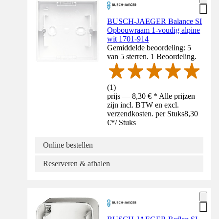
BUSCH-JAEGER Balance SI
Opbouwraam 1-voudig alpine
wit 1701-914
Gemiddelde beoordeling: 5
van 5 sterren. 1 Beoordeling.
(
1
)
prijs — 8,30 € * Alle prijzen
zijn incl. BTW en excl.
verzendkosten. per Stuks
8,30
€
*
/
Stuks
Online bestellen
Reserveren & afhalen