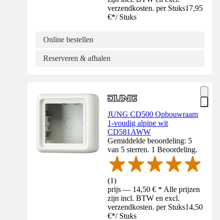
verzendkosten. per Stuks
17,95
€
*
/
Stuks
Online bestellen
Reserveren & afhalen
JUNG CD500 Opbouwraam
1-voudig alpine wit
CD581AWW
Gemiddelde beoordeling: 5
van 5 sterren. 1 Beoordeling.
(
1
)
prijs — 14,50 € * Alle prijzen
zijn incl. BTW en excl.
verzendkosten. per Stuks
14,50
€
*
/
Stuks