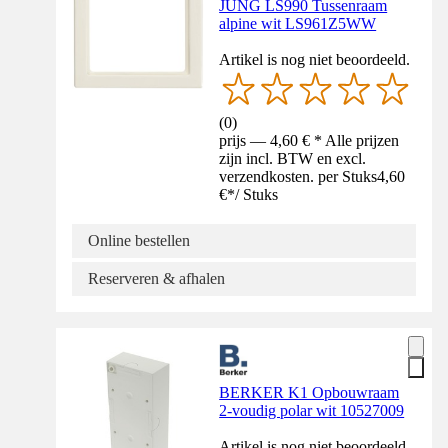
JUNG LS990 Tussenraam
alpine wit LS961Z5WW
Artikel is nog niet beoordeeld.
(
0
)
prijs — 4,60 € * Alle prijzen
zijn incl. BTW en excl.
verzendkosten. per Stuks
4,60
€
*
/
Stuks
Online bestellen
Reserveren & afhalen
BERKER K1 Opbouwraam
2-voudig polar wit 10527009
Artikel is nog niet beoordeeld.