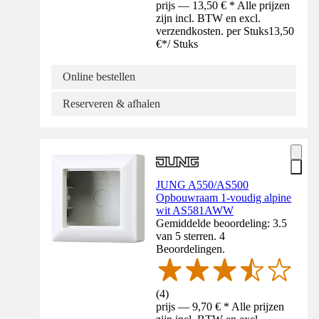
prijs — 13,50 € * Alle prijzen
zijn incl. BTW en excl.
verzendkosten. per Stuks
13,50
€
*
/
Stuks
Online bestellen
Reserveren & afhalen
JUNG A550/AS500
Opbouwraam 1-voudig alpine
wit AS581AWW
Gemiddelde beoordeling: 3.5
van 5 sterren. 4
Beoordelingen.
(
4
)
prijs — 9,70 € * Alle prijzen