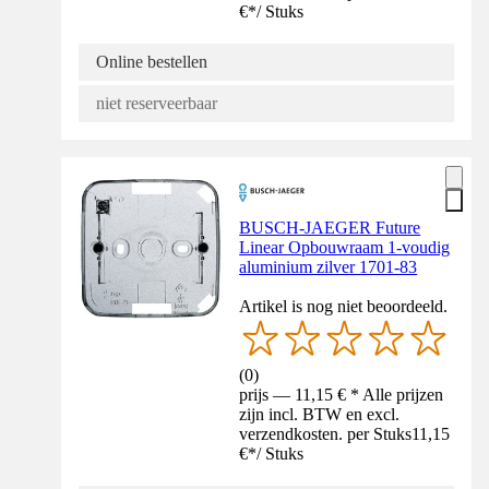
€
*
/
Stuks
Online bestellen
niet reserveerbaar
BUSCH-JAEGER Future
Linear Opbouwraam 1-voudig
aluminium zilver 1701-83
Artikel is nog niet beoordeeld.
(
0
)
prijs — 11,15 € * Alle prijzen
zijn incl. BTW en excl.
verzendkosten. per Stuks
11,15
€
*
/
Stuks