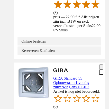
(
3
)
prijs — 22,90 € * Alle prijzen
zijn incl. BTW en excl.
verzendkosten. per Stuks
22,90
€
*
/
Stuks
Online bestellen
Reserveren & afhalen
GIRA Standard 55
Opbouwraam 1-voudig
zuiverwit glans 106103
Artikel is nog niet beoordeeld.
(
0
)