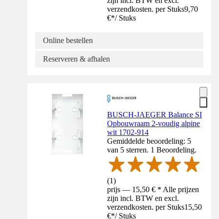
zijn incl. BTW en excl.
verzendkosten. per Stuks
9,70
€
*
/
Stuks
Online bestellen
Reserveren & afhalen
BUSCH-JAEGER Balance SI
Opbouwraam 2-voudig alpine
wit 1702-914
Gemiddelde beoordeling: 5
van 5 sterren. 1 Beoordeling.
(
1
)
prijs — 15,50 € * Alle prijzen
zijn incl. BTW en excl.
verzendkosten. per Stuks
15,50
€
*
/
Stuks