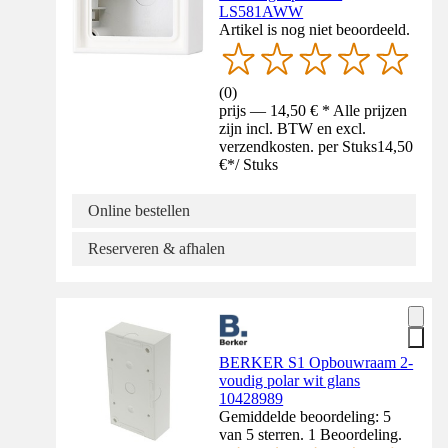
LS581AWW
Artikel is nog niet beoordeeld.
(
0
)
prijs — 14,50 € * Alle prijzen
zijn incl. BTW en excl.
verzendkosten. per Stuks
14,50
€
*
/
Stuks
Online bestellen
Reserveren & afhalen
BERKER S1 Opbouwraam 2-
voudig polar wit glans
10428989
Gemiddelde beoordeling: 5
van 5 sterren. 1 Beoordeling.