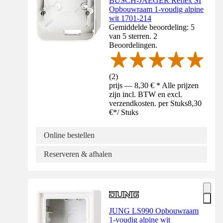
BUSCH-JAEGER Reflex SI
Opbouwraam 1-voudig alpine
wit 1701-214
Gemiddelde beoordeling: 5
van 5 sterren. 2
Beoordelingen.
(
2
)
prijs — 8,30 € * Alle prijzen
zijn incl. BTW en excl.
verzendkosten. per Stuks
8,30
€
*
/
Stuks
Online bestellen
Reserveren & afhalen
JUNG LS990 Opbouwraam
1-voudig alpine wit