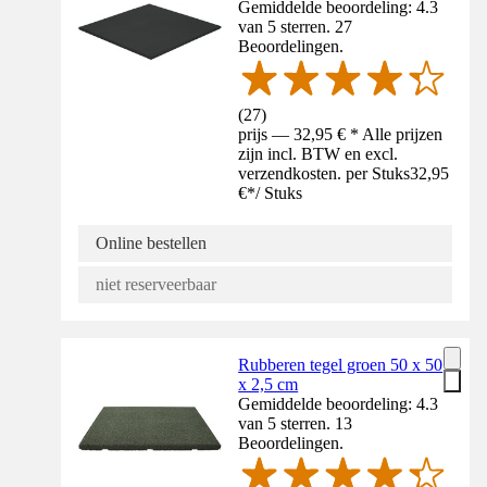
Gemiddelde beoordeling: 4.3
van 5 sterren. 27
Beoordelingen.
(
27
)
prijs — 32,95 € * Alle prijzen
zijn incl. BTW en excl.
verzendkosten. per Stuks
32,95
€
*
/
Stuks
Online bestellen
niet reserveerbaar
Rubberen tegel groen 50 x 50
x 2,5 cm
Gemiddelde beoordeling: 4.3
van 5 sterren. 13
Beoordelingen.