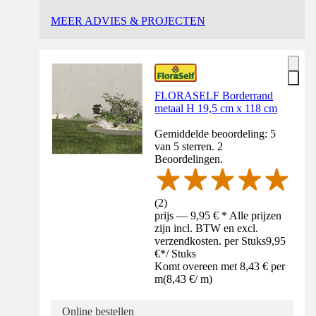
MEER ADVIES & PROJECTEN
FLORASELF Borderrand
metaal H 19,5 cm x 118 cm
Gemiddelde beoordeling: 5
van 5 sterren. 2
Beoordelingen.
(
2
)
prijs — 9,95 € * Alle prijzen
zijn incl. BTW en excl.
verzendkosten. per Stuks
9,95
€
*
/
Stuks
Komt overeen met 8,43 € per
m
(
8,43 €
/
m
)
Online bestellen