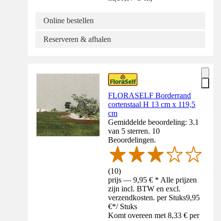
Online bestellen
Reserveren & afhalen
FLORASELF Borderrand
cortenstaal H 13 cm x 119,5
cm
Gemiddelde beoordeling: 3.1
van 5 sterren. 10
Beoordelingen.
(
10
)
prijs — 9,95 € * Alle prijzen
zijn incl. BTW en excl.
verzendkosten. per Stuks
9,95
€
*
/
Stuks
Komt overeen met 8,33 € per