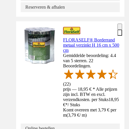
Reserveren & afhalen
FLORASELF® Borderrand
metaal verzinkt H 16 cm x 500
cm
Gemiddelde beoordeling: 4.4
van 5 sterren. 22
Beoordelingen.
(
22
)
prijs — 18,95 € * Alle prijzen
zijn incl. BTW en excl.
verzendkosten. per Stuks
18,95
€
*
/
Stuks
Komt overeen met 3,79 € per
m
(
3,79 €
/
m
)
Online bestellen