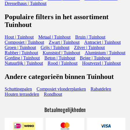
Dresselhaus | Tuinhout
Populaire filters in het assortiment
Tuinhout
Hout | Tuinhout
Metaal | Tuinhout
Bruin | Tuinhout
Composiet | Tuinhout
Zwart | Tuinhout
Antraciet | Tuinhout
Groen | Tuinhout
Grijs | Tuinhout
Zilver | Tuinhout
Rubber | Tuinhout
Kunststof | Tuinhout
Aluminium | Tuinhout
Gording | Tuinhout
Beton | Tuinhout
Beige | Tuinhout
Natuurlijk | Tuinhout
Rood | Tuinhout
Houtvezel | Tuinhout
Andere categorieën binnen Tuinhout
Schuttingpalen
Composiet vlonderplanken
Rabatdelen
Houten terrasdelen
Rondhout
Betaalmogelijkheden