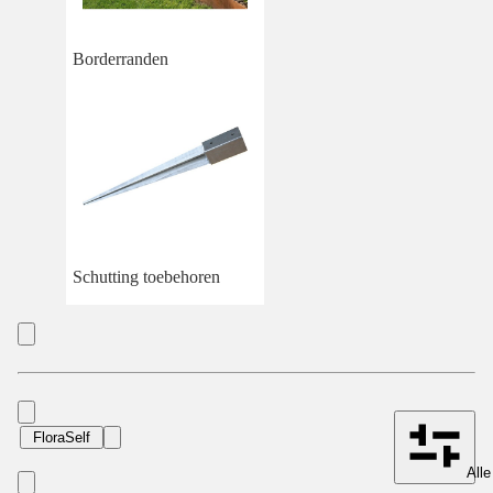
Borderranden
Schutting toebehoren
FloraSelf
Alle