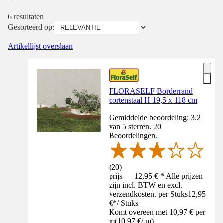
6 resultaten
Gesorteerd op:
Artikellijst overslaan
FLORASELF Borderrand
cortenstaal H 19,5 x 118 cm
Gemiddelde beoordeling: 3.2
van 5 sterren. 20
Beoordelingen.
(
20
)
prijs — 12,95 € * Alle prijzen
zijn incl. BTW en excl.
verzendkosten. per Stuks
12,95
€
*
/
Stuks
Komt overeen met 10,97 € per
m
(
10,97 €
/
m
)