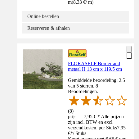
m
(
8,33 €
/
m
)
Online bestellen
Reserveren & afhalen
FLORASELF Borderrand
metaal H 13 cm x 119,5 cm
Gemiddelde beoordeling: 2.5
van 5 sterren. 8
Beoordelingen.
(
8
)
prijs — 7,95 € * Alle prijzen
zijn incl. BTW en excl.
verzendkosten. per Stuks
7,95
€
*
/
Stuks
Komt overeen met 6,65 € per