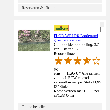
Reserveren & afhalen
FLORASELF® Borderrand
groen 900x20 cm
Gemiddelde beoordeling: 3.7
van 5 sterren. 6
Beoordelingen.
(
6
)
prijs — 11,95 € * Alle prijzen
zijn incl. BTW en excl.
verzendkosten. per Stuks
11,95
€
*
/
Stuks
Komt overeen met 1,33 € per
m
(
1,33 €
/
m
)
Online bestellen