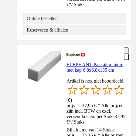
€
*
/
Stuks
Online bestellen
Reserveren & afhalen
ELEPHANT Paal aluminium
met kap 6,8x6,8x135 cm
Artikel is nog niet beoordeeld.
(
0
)
prijs — 37,95 € * Alle prijzen
zijn incl. BTW en excl.
verzendkosten. per Stuks
37,95
€
*
/
Stuks
Bij afname van 14 Stuks:
prijs — 34,16 € * Alle prijzen