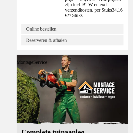
zijn incl. BTW en excl.
verzendkosten. per Stuks
34,16
€
*
/
Stuks
Online bestellen
Reserveren & afhalen
MontageService
Complete tuinaanleg