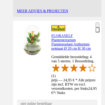
MEER ADVIES & PROJECTEN
FLORASELF
Plantenterrarium
Flamingoplant Anthurium
potmaat Ø 20 cm H 30 cm
Gemiddelde beoordeling: 4
van 5 sterren. 1 Beoordeling.
(
1
)
prijs — 24,95 € * Alle prijzen
zijn incl. BTW en excl.
verzendkosten. per Stuks
24,95
€
*
/
Stuks
niet online bestelbaar