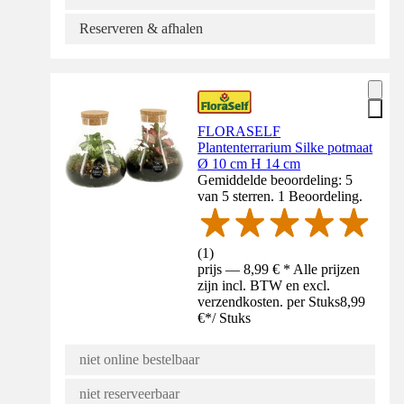
Reserveren & afhalen
FLORASELF
Plantenterrarium Silke potmaat
Ø 10 cm H 14 cm
Gemiddelde beoordeling: 5
van 5 sterren. 1 Beoordeling.
(
1
)
prijs — 8,99 € * Alle prijzen
zijn incl. BTW en excl.
verzendkosten. per Stuks
8,99
€
*
/
Stuks
niet online bestelbaar
niet reserveerbaar