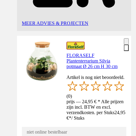
MEER ADVIES & PROJECTEN
FLORASELF
Plantenterrarium Silvia
potmaat Ø 26 cm H 30 cm
Artikel is nog niet beoordeeld.
(
0
)
prijs — 24,95 € * Alle prijzen
zijn incl. BTW en excl.
verzendkosten. per Stuks
24,95
€
*
/
Stuks
niet online bestelbaar