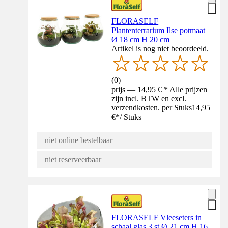
FLORASELF
Plantenterrarium Ilse potmaat
Ø 18 cm H 20 cm
Artikel is nog niet beoordeeld.
(
0
)
prijs — 14,95 € * Alle prijzen
zijn incl. BTW en excl.
verzendkosten. per Stuks
14,95
€
*
/
Stuks
niet online bestelbaar
niet reserveerbaar
FLORASELF Vleeseters in
schaal glas 3 st Ø 21 cm H 16