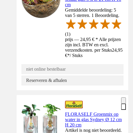
cm
Gemiddelde beoordeling: 5
van 5 sterren. 1 Beoordeling.
(
1
)
prijs — 24,95 € * Alle prijzen
zijn incl. BTW en excl.
verzendkosten. per Stuks
24,95
€
*
/
Stuks
niet online bestelbaar
Reserveren & afhalen
FLORASELF Groenmix op
water in glas Sydney Ø 12 cm
H 20 cm
Artikel is nog niet beoordeeld.