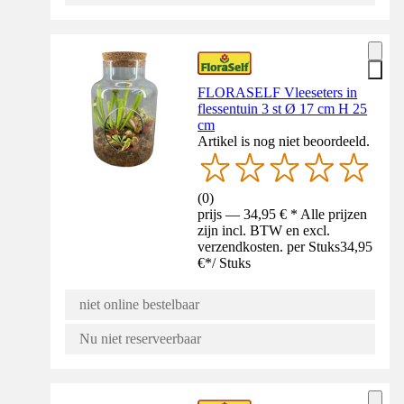
FLORASELF Vleeseters in
flessentuin 3 st Ø 17 cm H 25
cm
Artikel is nog niet beoordeeld.
(
0
)
prijs — 34,95 € * Alle prijzen
zijn incl. BTW en excl.
verzendkosten. per Stuks
34,95
€
*
/
Stuks
niet online bestelbaar
Nu niet reserveerbaar