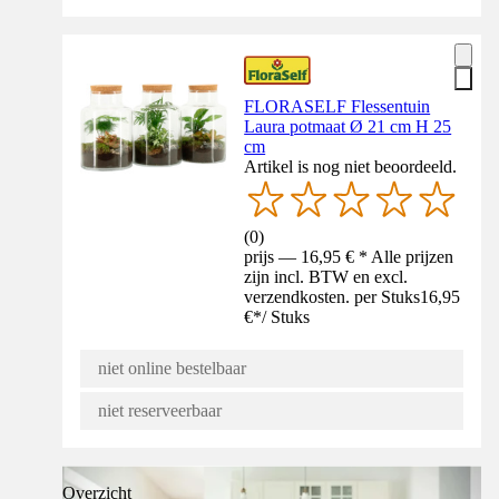
FLORASELF Flessentuin
Laura potmaat Ø 21 cm H 25
cm
Artikel is nog niet beoordeeld.
(
0
)
prijs — 16,95 € * Alle prijzen
zijn incl. BTW en excl.
verzendkosten. per Stuks
16,95
€
*
/
Stuks
niet online bestelbaar
niet reserveerbaar
Overzicht