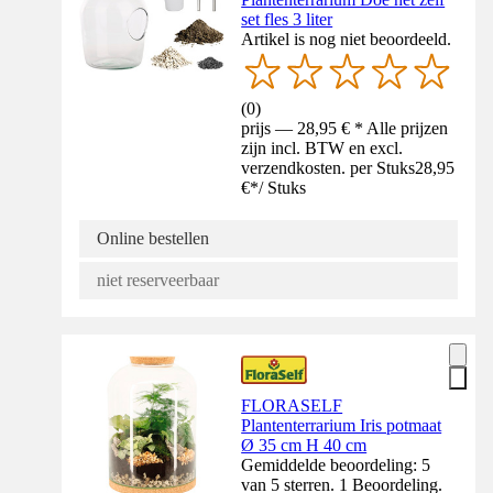
set fles 3 liter
Artikel is nog niet beoordeeld.
(
0
)
prijs — 28,95 € * Alle prijzen
zijn incl. BTW en excl.
verzendkosten. per Stuks
28,95
€
*
/
Stuks
Online bestellen
niet reserveerbaar
FLORASELF
Plantenterrarium Iris potmaat
Ø 35 cm H 40 cm
Gemiddelde beoordeling: 5
van 5 sterren. 1 Beoordeling.