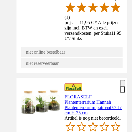
(
1
)
prijs — 11,95 € * Alle prijzen
zijn incl. BTW en excl.
verzendkosten. per Stuks
11,95
€
*
/
Stuks
niet online bestelbaar
niet reserveerbaar
FLORASELF
Plantenterrarium Hannah
Plantenterrarium potmaat Ø 17
cm H 25 cm
Artikel is nog niet beoordeeld.