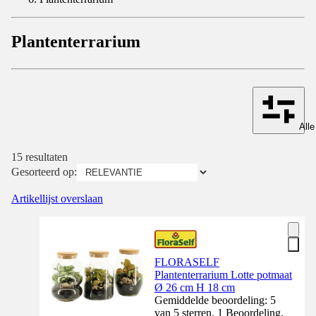
Plantenterrarium
Alle
15 resultaten
Gesorteerd op:
Artikellijst overslaan
FLORASELF
Plantenterrarium Lotte potmaat
Ø 26 cm H 18 cm
Gemiddelde beoordeling: 5
van 5 sterren. 1 Beoordeling.