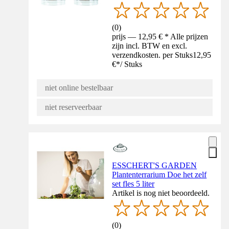
(
0
)
prijs — 12,95 € * Alle prijzen
zijn incl. BTW en excl.
verzendkosten. per Stuks
12,95
€
*
/
Stuks
niet online bestelbaar
niet reserveerbaar
ESSCHERT'S GARDEN
Plantenterrarium Doe het zelf
set fles 5 liter
Artikel is nog niet beoordeeld.
(
0
)