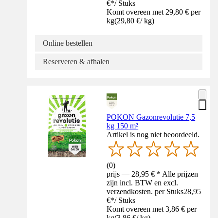
€
*
/
Stuks
Komt overeen met 29,80 € per
kg
(
29,80 €
/
kg
)
Online bestellen
Reserveren & afhalen
POKON Gazonrevolutie 7,5
kg 150 m²
Artikel is nog niet beoordeeld.
(
0
)
prijs — 28,95 € * Alle prijzen
zijn incl. BTW en excl.
verzendkosten. per Stuks
28,95
€
*
/
Stuks
Komt overeen met 3,86 € per
kg
(
3,86 €
/
kg
)