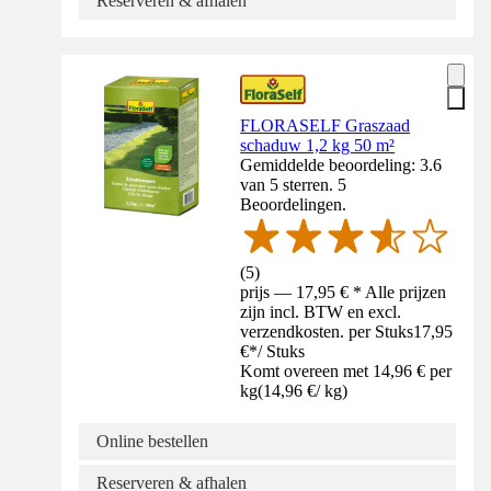
Reserveren & afhalen
FLORASELF Graszaad
schaduw 1,2 kg 50 m²
Gemiddelde beoordeling: 3.6
van 5 sterren. 5
Beoordelingen.
(
5
)
prijs — 17,95 € * Alle prijzen
zijn incl. BTW en excl.
verzendkosten. per Stuks
17,95
€
*
/
Stuks
Komt overeen met 14,96 € per
kg
(
14,96 €
/
kg
)
Online bestellen
Reserveren & afhalen