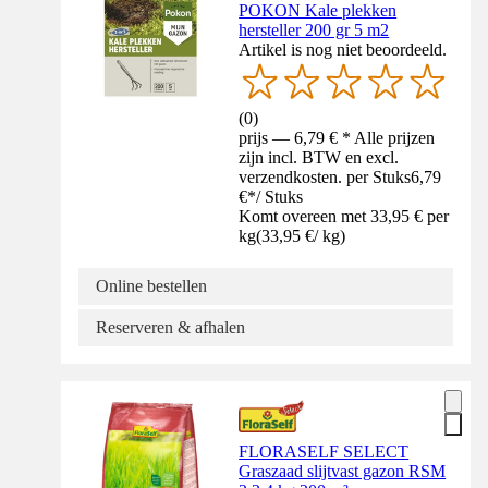
POKON Kale plekken
hersteller 200 gr 5 m2
Artikel is nog niet beoordeeld.
(
0
)
prijs — 6,79 € * Alle prijzen
zijn incl. BTW en excl.
verzendkosten. per Stuks
6,79
€
*
/
Stuks
Komt overeen met 33,95 € per
kg
(
33,95 €
/
kg
)
Online bestellen
Reserveren & afhalen
FLORASELF SELECT
Graszaad slijtvast gazon RSM