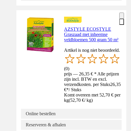
AZSTYLE ECOSTYLE
Graszaad met inheemse
veldbloemen 500 gram 50 m²
Artikel is nog niet beoordeeld.
(
0
)
prijs — 26,35 € * Alle prijzen
zijn incl. BTW en excl.
verzendkosten. per Stuks
26,35
€
*
/
Stuks
Komt overeen met 52,70 € per
kg
(
52,70 €
/
kg
)
Online bestellen
Reserveren & afhalen