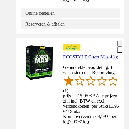
Online bestellen
Reserveren & afhalen
ECOSTYLE GazonMax 4 kg
Gemiddelde beoordeling: 1
van 5 sterren. 1 Beoordeling.
(
1
)
prijs — 15,95 € * Alle prijzen
zijn incl. BTW en excl.
verzendkosten. per Stuks
15,95
€
*
/
Stuks
Komt overeen met 3,99 € per
kg
(
3,99 €
/
kg
)