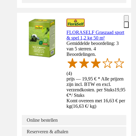
FLORASELF Graszaad sport
& spel 1,2 kg 50 m²
Gemiddelde beoordeling: 3
van 5 sterren. 4
Beoordelingen.
(
4
)
prijs — 19,95 € * Alle prijzen
zijn incl. BTW en excl.
verzendkosten. per Stuks
19,95
€
*
/
Stuks
Komt overeen met 16,63 € per
kg
(
16,63 €
/
kg
)
Online bestellen
Reserveren & afhalen