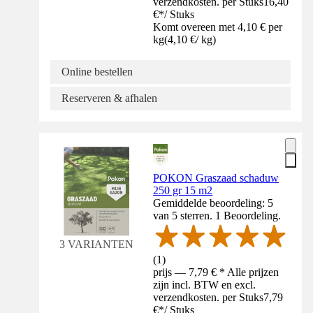
verzendkosten. per Stuks
16,40
€
*
/
Stuks
Komt overeen met 4,10 € per
kg
(
4,10 €
/
kg
)
Online bestellen
Reserveren & afhalen
POKON Graszaad schaduw
250 gr 15 m2
Gemiddelde beoordeling: 5
van 5 sterren. 1 Beoordeling.
3 VARIANTEN
(
1
)
prijs — 7,79 € * Alle prijzen
zijn incl. BTW en excl.
verzendkosten. per Stuks
7,79
€
*
/
Stuks