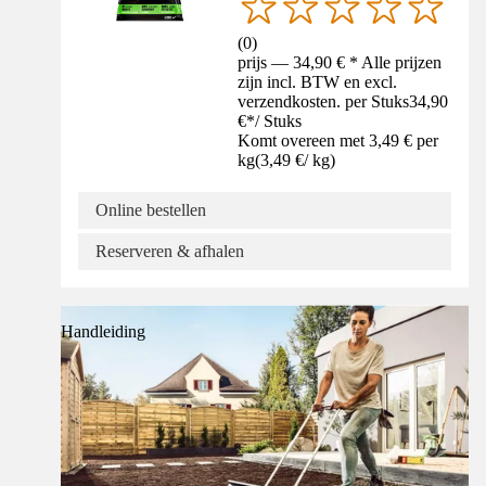
(
0
)
prijs — 34,90 € * Alle prijzen
zijn incl. BTW en excl.
verzendkosten. per Stuks
34,90
€
*
/
Stuks
Komt overeen met 3,49 € per
kg
(
3,49 €
/
kg
)
Online bestellen
Reserveren & afhalen
Handleiding