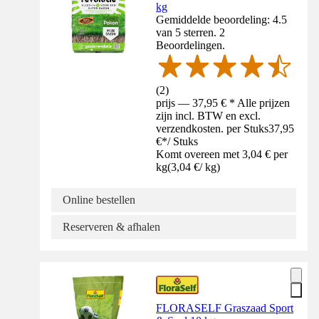
kg
Gemiddelde beoordeling: 4.5
van 5 sterren. 2
Beoordelingen.
(
2
)
prijs — 37,95 € * Alle prijzen
zijn incl. BTW en excl.
verzendkosten. per Stuks
37,95
€
*
/
Stuks
Komt overeen met 3,04 € per
kg
(
3,04 €
/
kg
)
Online bestellen
Reserveren & afhalen
FLORASELF Graszaad Sport