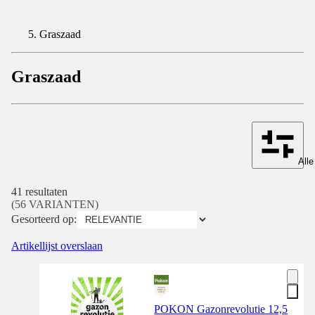
Graszaad
Graszaad
Alle
41 resultaten
(56 VARIANTEN)
Gesorteerd op:
Artikellijst overslaan
POKON Gazonrevolutie 12,5