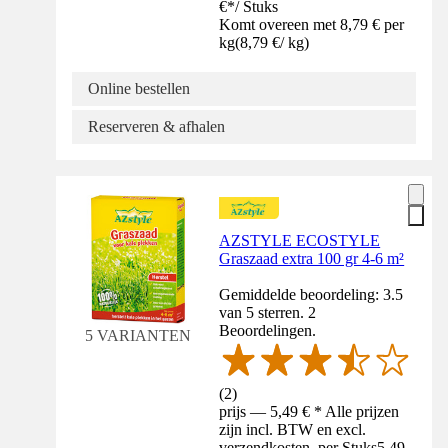
€
*
/
Stuks
Komt overeen met 8,79 € per
kg
(
8,79 €
/
kg
)
Online bestellen
Reserveren & afhalen
AZSTYLE ECOSTYLE
Graszaad extra 100 gr 4-6 m²
Gemiddelde beoordeling: 3.5
van 5 sterren. 2
Beoordelingen.
5 VARIANTEN
(
2
)
prijs — 5,49 € * Alle prijzen
zijn incl. BTW en excl.
verzendkosten. per Stuks
5,49