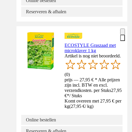
Online bestellen
Reserveren & afhalen
ECOSTYLE Graszaad met
microklaver 1 kg
Artikel is nog niet beoordeeld.
(
0
)
prijs — 27,95 € * Alle prijzen
zijn incl. BTW en excl.
verzendkosten. per Stuks
27,95
€
*
/
Stuks
Komt overeen met 27,95 € per
kg
(
27,95 €
/
kg
)
Online bestellen
Reserveren & afhalen