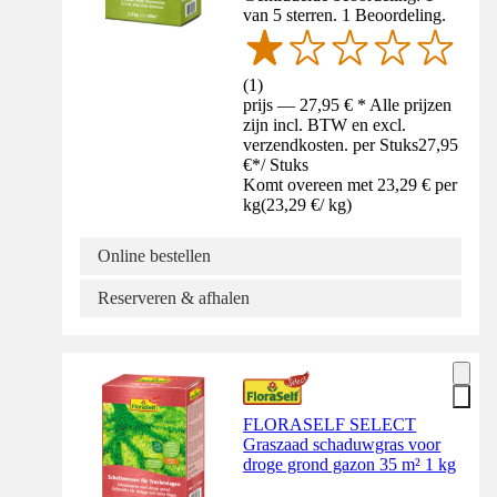
van 5 sterren. 1 Beoordeling.
(
1
)
prijs — 27,95 € * Alle prijzen
zijn incl. BTW en excl.
verzendkosten. per Stuks
27,95
€
*
/
Stuks
Komt overeen met 23,29 € per
kg
(
23,29 €
/
kg
)
Online bestellen
Reserveren & afhalen
FLORASELF SELECT
Graszaad schaduwgras voor
droge grond gazon 35 m² 1 kg