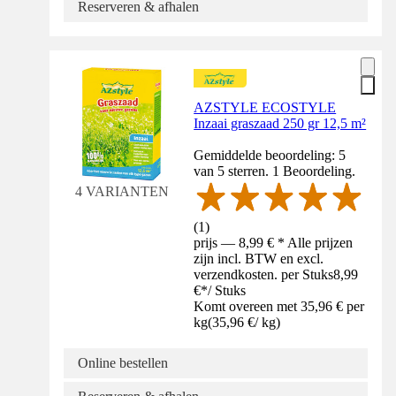
Reserveren & afhalen
AZSTYLE ECOSTYLE
Inzaai graszaad 250 gr 12,5 m²
Gemiddelde beoordeling: 5
van 5 sterren. 1 Beoordeling.
4 VARIANTEN
(
1
)
prijs — 8,99 € * Alle prijzen
zijn incl. BTW en excl.
verzendkosten. per Stuks
8,99
€
*
/
Stuks
Komt overeen met 35,96 € per
kg
(
35,96 €
/
kg
)
Online bestellen