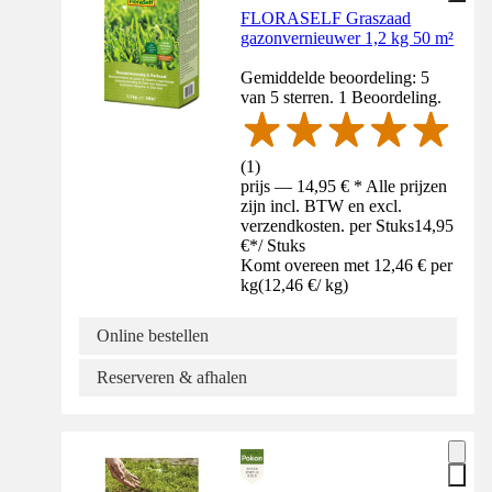
FLORASELF Graszaad
gazonvernieuwer 1,2 kg 50 m²
Gemiddelde beoordeling: 5
van 5 sterren. 1 Beoordeling.
(
1
)
prijs — 14,95 € * Alle prijzen
zijn incl. BTW en excl.
verzendkosten. per Stuks
14,95
€
*
/
Stuks
Komt overeen met 12,46 € per
kg
(
12,46 €
/
kg
)
Online bestellen
Reserveren & afhalen