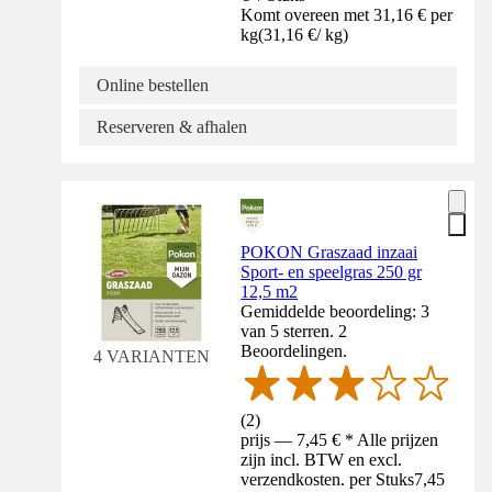
Komt overeen met 31,16 € per
kg
(
31,16 €
/
kg
)
Online bestellen
Reserveren & afhalen
POKON Graszaad inzaai
Sport- en speelgras 250 gr
12,5 m2
Gemiddelde beoordeling: 3
van 5 sterren. 2
Beoordelingen.
4 VARIANTEN
(
2
)
prijs — 7,45 € * Alle prijzen
zijn incl. BTW en excl.
verzendkosten. per Stuks
7,45