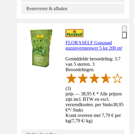
Reserveren & afhalen
FLORASELF Graszaad
gazonvernieuwer 5 kg 200 m²
Gemiddelde beoordeling: 3.7
van 5 sterren. 3
Beoordelingen.
(
3
)
prijs — 38,95 € * Alle prijzen
zijn incl. BTW en excl.
verzendkosten. per Stuks
38,95
€
*
/
Stuks
Komt overeen met 7,79 € per
kg
(
7,79 €
/
kg
)