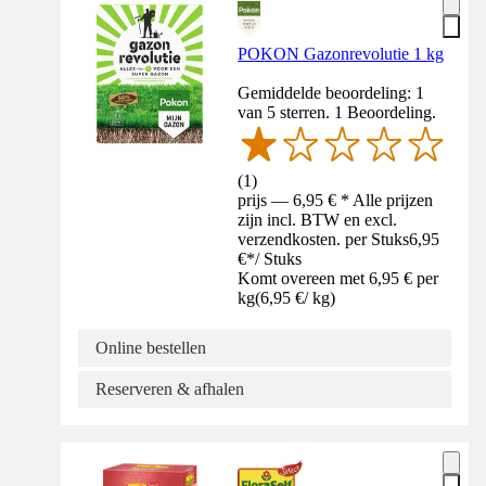
POKON Gazonrevolutie 1 kg
Gemiddelde beoordeling: 1
van 5 sterren. 1 Beoordeling.
(
1
)
prijs — 6,95 € * Alle prijzen
zijn incl. BTW en excl.
verzendkosten. per Stuks
6,95
€
*
/
Stuks
Komt overeen met 6,95 € per
kg
(
6,95 €
/
kg
)
Online bestellen
Reserveren & afhalen