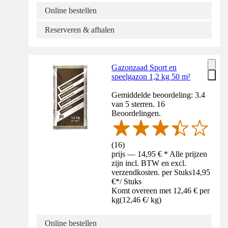
Online bestellen
Reserveren & afhalen
Gazonzaad Sport en
speelgazon 1,2 kg 50 m²
Gemiddelde beoordeling: 3.4
van 5 sterren. 16
Beoordelingen.
(
16
)
prijs — 14,95 € * Alle prijzen
zijn incl. BTW en excl.
verzendkosten. per Stuks
14,95
€
*
/
Stuks
Komt overeen met 12,46 € per
kg
(
12,46 €
/
kg
)
Online bestellen