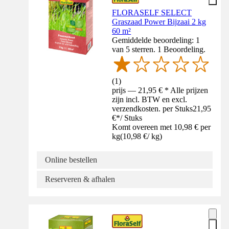
FLORASELF SELECT
Graszaad Power Bijzaai 2 kg
60 m²
Gemiddelde beoordeling: 1
van 5 sterren. 1 Beoordeling.
(
1
)
prijs — 21,95 € * Alle prijzen
zijn incl. BTW en excl.
verzendkosten. per Stuks
21,95
€
*
/
Stuks
Komt overeen met 10,98 € per
kg
(
10,98 €
/
kg
)
Online bestellen
Reserveren & afhalen