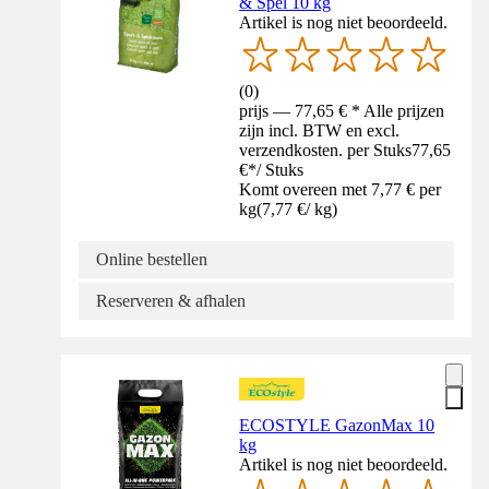
& Spel 10 kg
Artikel is nog niet beoordeeld.
(
0
)
prijs — 77,65 € * Alle prijzen
zijn incl. BTW en excl.
verzendkosten. per Stuks
77,65
€
*
/
Stuks
Komt overeen met 7,77 € per
kg
(
7,77 €
/
kg
)
Online bestellen
Reserveren & afhalen
ECOSTYLE GazonMax 10
kg
Artikel is nog niet beoordeeld.