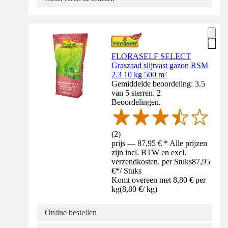
FLORASELF SELECT
Graszaad slijtvast gazon RSM
2.3 10 kg 500 m²
Gemiddelde beoordeling: 3.5
van 5 sterren. 2
Beoordelingen.
(
2
)
prijs — 87,95 € * Alle prijzen
zijn incl. BTW en excl.
verzendkosten. per Stuks
87,95
€
*
/
Stuks
Komt overeen met 8,80 € per
kg
(
8,80 €
/
kg
)
Online bestellen