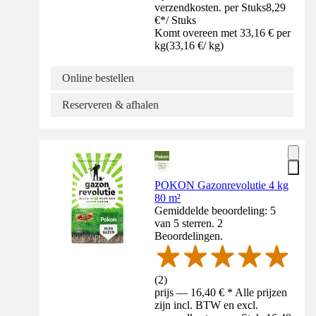
verzendkosten. per Stuks
8,29
€
*
/
Stuks
Komt overeen met 33,16 € per
kg
(
33,16 €
/
kg
)
Online bestellen
Reserveren & afhalen
POKON Gazonrevolutie 4 kg
80 m²
Gemiddelde beoordeling: 5
van 5 sterren. 2
Beoordelingen.
(
2
)
prijs — 16,40 € * Alle prijzen
zijn incl. BTW en excl.