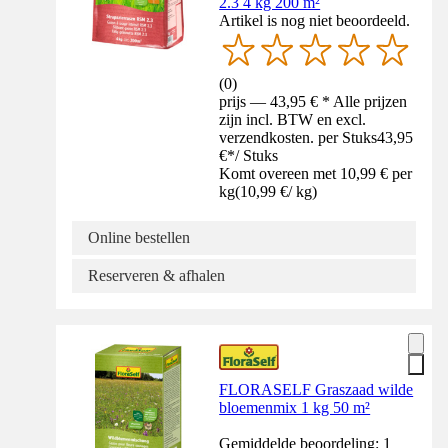
2.3 4 kg 200 m²
Artikel is nog niet beoordeeld.
(
0
)
prijs — 43,95 € * Alle prijzen
zijn incl. BTW en excl.
verzendkosten. per Stuks
43,95
€
*
/
Stuks
Komt overeen met 10,99 € per
kg
(
10,99 €
/
kg
)
Online bestellen
Reserveren & afhalen
FLORASELF Graszaad wilde
bloemenmix 1 kg 50 m²
Gemiddelde beoordeling: 1