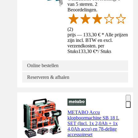
van 5 sterren. 2
Beoordelingen.
(
2
)
prijs — 133,30 € * Alle prijzen
zijn incl. BTW en excl.
verzendkosten. per
Stuks
133,30 €
*
/
Stuks
Online bestellen
Reserveren & afhalen
METABO Accu
klopboormachine SB 18 L
SET (Incl. 1x 2,0Ah + 1x
4,0Ah accu) en 78-delige
accessoireset