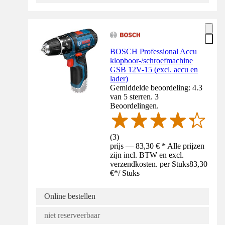
BOSCH Professional Accu
klopboor-/schroefmachine
GSB 12V-15 (excl. accu en
lader)
Gemiddelde beoordeling: 4.3
van 5 sterren. 3
Beoordelingen.
(
3
)
prijs — 83,30 € * Alle prijzen
zijn incl. BTW en excl.
verzendkosten. per Stuks
83,30
€
*
/
Stuks
Online bestellen
niet reserveerbaar