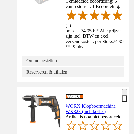
Gemiddelde beoordeling: 5
van 5 sterren. 1 Beoordeling.
(
1
)
prijs — 74,95 € * Alle prijzen
zijn incl. BTW en excl.
verzendkosten. per Stuks
74,95
€
*
/
Stuks
Online bestellen
Reserveren & afhalen
WORX Klopboormachine
WX328 (incl. koffer)
Artikel is nog niet beoordeeld.