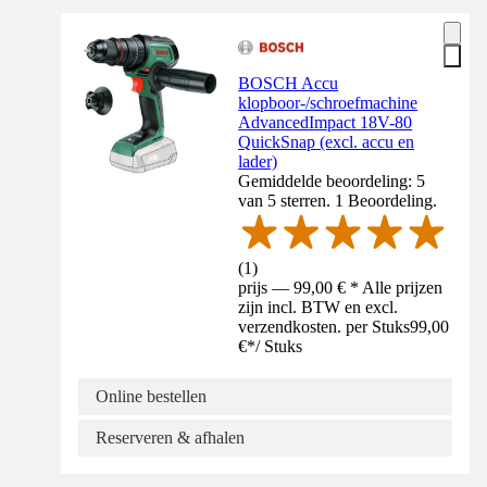
BOSCH Accu
klopboor-/schroefmachine
AdvancedImpact 18V-80
QuickSnap (excl. accu en
lader)
Gemiddelde beoordeling: 5
van 5 sterren. 1 Beoordeling.
(
1
)
prijs — 99,00 € * Alle prijzen
zijn incl. BTW en excl.
verzendkosten. per Stuks
99,00
€
*
/
Stuks
Online bestellen
Reserveren & afhalen