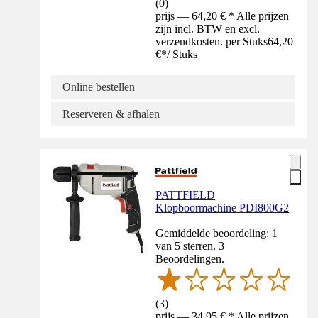
(
0
)
prijs — 64,20 € * Alle prijzen
zijn incl. BTW en excl.
verzendkosten. per Stuks
64,20
€
*
/
Stuks
Online bestellen
Reserveren & afhalen
PATTFIELD
Klopboormachine PDI800G2
Gemiddelde beoordeling: 1
van 5 sterren. 3
Beoordelingen.
(
3
)
prijs — 34,95 € * Alle prijzen