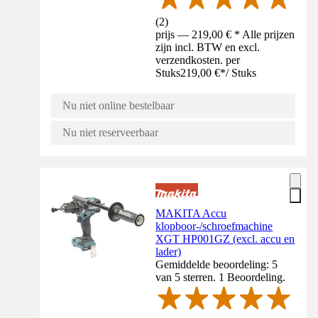
(
2
)
prijs — 219,00 € * Alle prijzen
zijn incl. BTW en excl.
verzendkosten. per
Stuks
219,00 €
*
/
Stuks
Nu niet online bestelbaar
Nu niet reserveerbaar
MAKITA Accu
klopboor-/schroefmachine
XGT HP001GZ (excl. accu en
lader)
Gemiddelde beoordeling: 5
van 5 sterren. 1 Beoordeling.