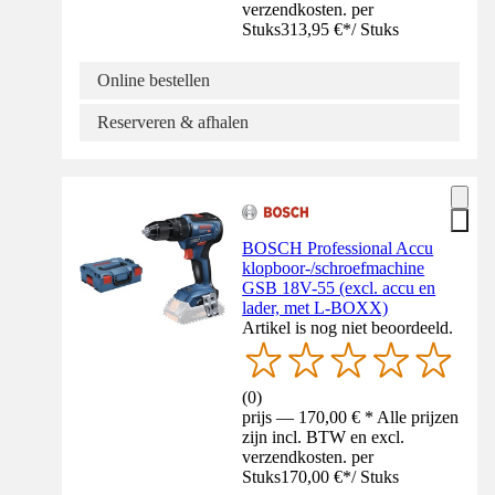
verzendkosten. per
Stuks
313,95 €
*
/
Stuks
Online bestellen
Reserveren & afhalen
BOSCH Professional Accu
klopboor-/schroefmachine
GSB 18V-55 (excl. accu en
lader, met L-BOXX)
Artikel is nog niet beoordeeld.
(
0
)
prijs — 170,00 € * Alle prijzen
zijn incl. BTW en excl.
verzendkosten. per
Stuks
170,00 €
*
/
Stuks