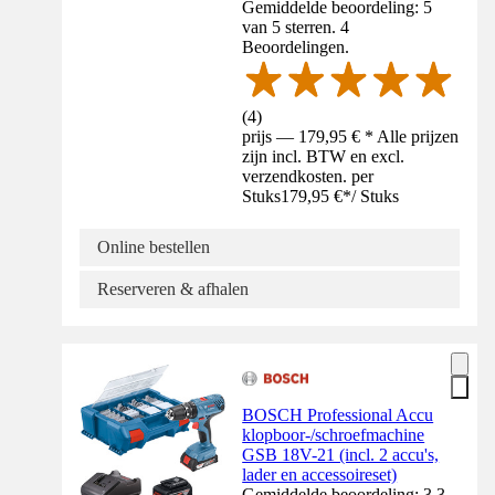
Gemiddelde beoordeling: 5
van 5 sterren. 4
Beoordelingen.
(
4
)
prijs — 179,95 € * Alle prijzen
zijn incl. BTW en excl.
verzendkosten. per
Stuks
179,95 €
*
/
Stuks
Online bestellen
Reserveren & afhalen
BOSCH Professional Accu
klopboor-/schroefmachine
GSB 18V-21 (incl. 2 accu's,
lader en accessoireset)
Gemiddelde beoordeling: 3.3