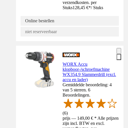
verzendkosten. per
Stuks
128,45 €
*
/
Stuks
Online bestellen
niet reserveerbaar
WORX Accu
klopboor-/schroefmachine
WX354.9 Slammerdrill (excl.
accu en lader)
Gemiddelde beoordeling: 4
van 5 sterren. 6
Beoordelingen.
(
6
)
prijs — 149,00 € * Alle prijzen
zijn incl. BTW en excl.