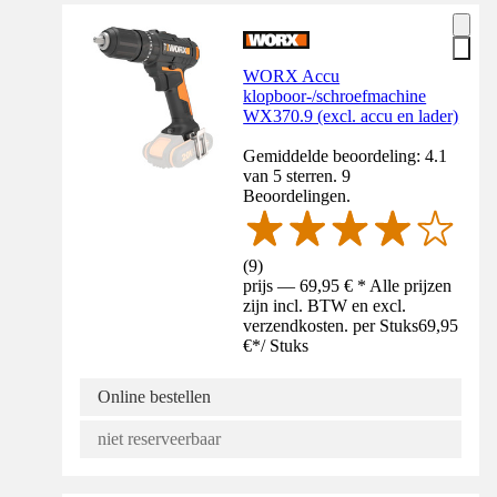
WORX Accu
klopboor-/schroefmachine
WX370.9 (excl. accu en lader)
Gemiddelde beoordeling: 4.1
van 5 sterren. 9
Beoordelingen.
(
9
)
prijs — 69,95 € * Alle prijzen
zijn incl. BTW en excl.
verzendkosten. per Stuks
69,95
€
*
/
Stuks
Online bestellen
niet reserveerbaar