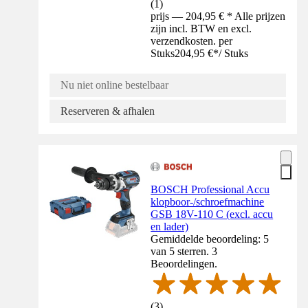
(
1
)
prijs — 204,95 € * Alle prijzen
zijn incl. BTW en excl.
verzendkosten. per
Stuks
204,95 €
*
/
Stuks
Nu niet online bestelbaar
Reserveren & afhalen
BOSCH Professional Accu
klopboor-/schroefmachine
GSB 18V-110 C (excl. accu
en lader)
Gemiddelde beoordeling: 5
van 5 sterren. 3
Beoordelingen.
(
3
)