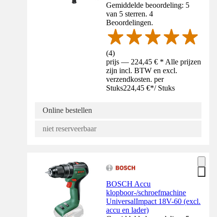
Gemiddelde beoordeling: 5
van 5 sterren. 4
Beoordelingen.
(
4
)
prijs — 224,45 € * Alle prijzen
zijn incl. BTW en excl.
verzendkosten. per
Stuks
224,45 €
*
/
Stuks
Online bestellen
niet reserveerbaar
BOSCH Accu
klopboor-/schroefmachine
UniversalImpact 18V-60 (excl.
accu en lader)