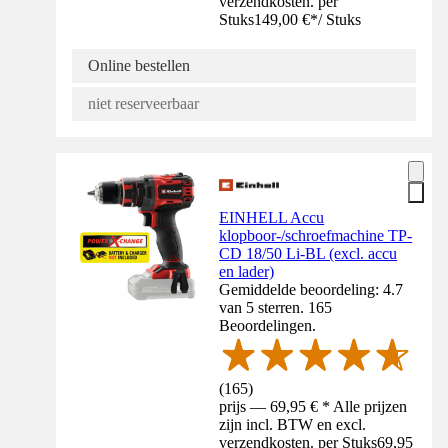
verzendkosten. per
Stuks
149,00 €
*
/
Stuks
Online bestellen
niet reserveerbaar
EINHELL Accu
klopboor-/schroefmachine TP-
CD 18/50 Li-BL (excl. accu
en lader)
Gemiddelde beoordeling: 4.7
van 5 sterren. 165
Beoordelingen.
(
165
)
prijs — 69,95 € * Alle prijzen
zijn incl. BTW en excl.
verzendkosten. per Stuks
69,95