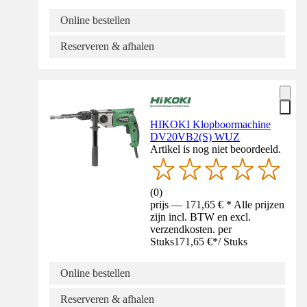
Online bestellen
Reserveren & afhalen
HIKOKI Klopboormachine
DV20VB2(S) WUZ
Artikel is nog niet beoordeeld.
(
0
)
prijs — 171,65 € * Alle prijzen
zijn incl. BTW en excl.
verzendkosten. per
Stuks
171,65 €
*
/
Stuks
Online bestellen
Reserveren & afhalen