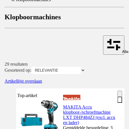
Klopboormachines
Alle
29 resultaten
Gesorteerd op:
Artikellijst overslaan
Top-artikel
MAKITA Accu
klopboor-/schroefmachine
LXT DHP484ZJ (excl. accu
en lader)
Gemiddelde beoordeling: 3