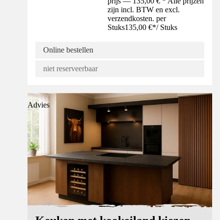
prijs — 135,00 € * Alle prijzen
zijn incl. BTW en excl.
verzendkosten. per
Stuks
135,00 €
*
/
Stuks
Online bestellen
niet reserveerbaar
Advies