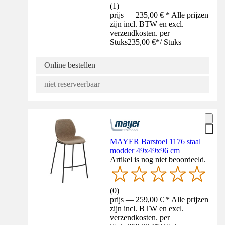
(
1
)
prijs — 235,00 € * Alle prijzen
zijn incl. BTW en excl.
verzendkosten. per
Stuks
235,00 €
*
/
Stuks
Online bestellen
niet reserveerbaar
MAYER Barstoel 1176 staal
modder 49x49x96 cm
Artikel is nog niet beoordeeld.
(
0
)
prijs — 259,00 € * Alle prijzen
zijn incl. BTW en excl.
verzendkosten. per