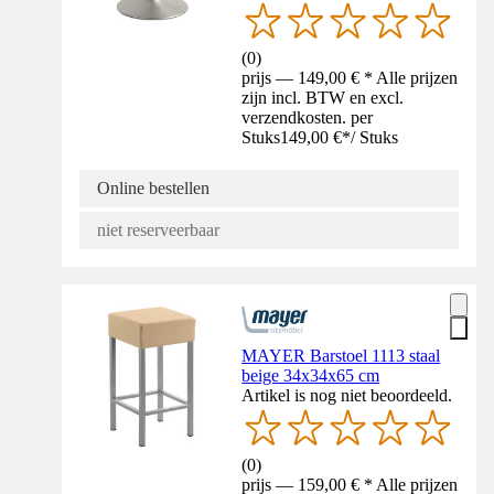
(
0
)
prijs — 149,00 € * Alle prijzen
zijn incl. BTW en excl.
verzendkosten. per
Stuks
149,00 €
*
/
Stuks
Online bestellen
niet reserveerbaar
MAYER Barstoel 1113 staal
beige 34x34x65 cm
Artikel is nog niet beoordeeld.
(
0
)
prijs — 159,00 € * Alle prijzen