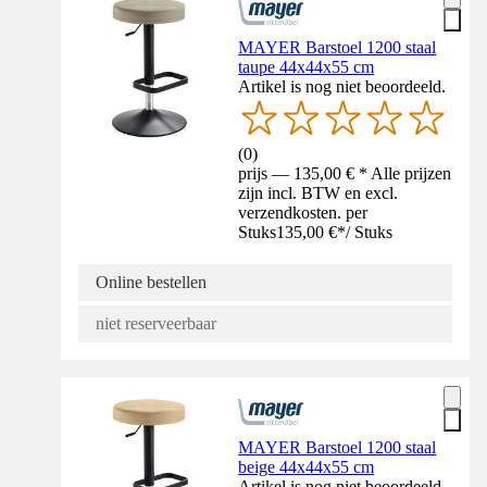
MAYER Barstoel 1200 staal
taupe 44x44x55 cm
Artikel is nog niet beoordeeld.
(
0
)
prijs — 135,00 € * Alle prijzen
zijn incl. BTW en excl.
verzendkosten. per
Stuks
135,00 €
*
/
Stuks
Online bestellen
niet reserveerbaar
MAYER Barstoel 1200 staal
beige 44x44x55 cm
Artikel is nog niet beoordeeld.