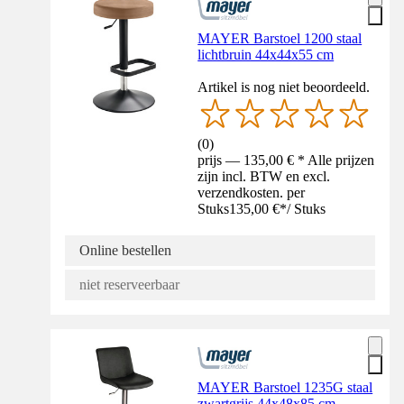
MAYER Barstoel 1200 staal
lichtbruin 44x44x55 cm
Artikel is nog niet beoordeeld.
(
0
)
prijs — 135,00 € * Alle prijzen
zijn incl. BTW en excl.
verzendkosten. per
Stuks
135,00 €
*
/
Stuks
Online bestellen
niet reserveerbaar
MAYER Barstoel 1235G staal
zwartgrijs 44x48x85 cm