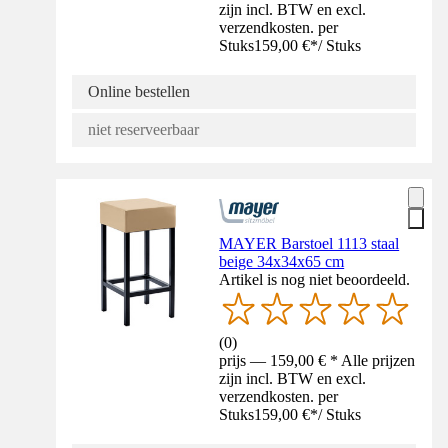
zijn incl. BTW en excl.
verzendkosten. per
Stuks
159,00 €
*
/
Stuks
Online bestellen
niet reserveerbaar
MAYER Barstoel 1113 staal
beige 34x34x65 cm
Artikel is nog niet beoordeeld.
(
0
)
prijs — 159,00 € * Alle prijzen
zijn incl. BTW en excl.
verzendkosten. per
Stuks
159,00 €
*
/
Stuks