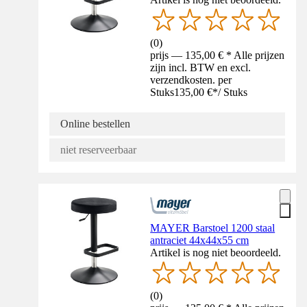
(
0
)
prijs — 135,00 € * Alle prijzen
zijn incl. BTW en excl.
verzendkosten. per
Stuks
135,00 €
*
/
Stuks
Online bestellen
niet reserveerbaar
MAYER Barstoel 1200 staal
antraciet 44x44x55 cm
Artikel is nog niet beoordeeld.
(
0
)