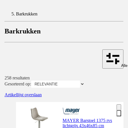
Barkrukken
Barkrukken
Alle
258 resultaten
Gesorteerd op:
Artikellijst overslaan
MAYER Barstoel 1375 rvs
lichtgrijs 43x46x85 cm