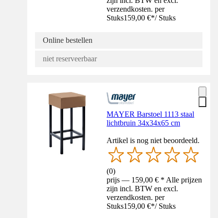
zijn incl. BTW en excl.
verzendkosten. per
Stuks
159,00 €
*
/
Stuks
Online bestellen
niet reserveerbaar
MAYER Barstoel 1113 staal
lichtbruin 34x34x65 cm
Artikel is nog niet beoordeeld.
(
0
)
prijs — 159,00 € * Alle prijzen
zijn incl. BTW en excl.
verzendkosten. per
Stuks
159,00 €
*
/
Stuks