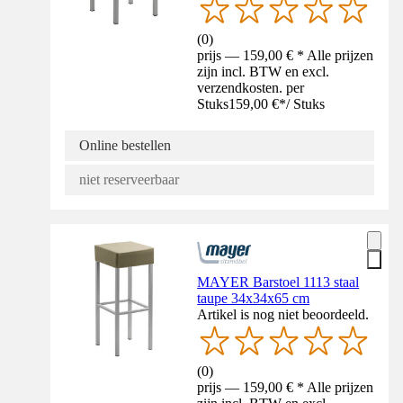
(
0
)
prijs — 159,00 € * Alle prijzen
zijn incl. BTW en excl.
verzendkosten. per
Stuks
159,00 €
*
/
Stuks
Online bestellen
niet reserveerbaar
MAYER Barstoel 1113 staal
taupe 34x34x65 cm
Artikel is nog niet beoordeeld.
(
0
)
prijs — 159,00 € * Alle prijzen