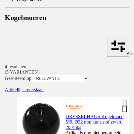
Kogelmoeren
Alle
4 resultaten
(5 VARIANTEN)
Gesorteerd op:
Artikellijst overslaan
DRESSELHAUS Kogelmoer
M6, Ø32 mm kunststof zwart,
20 stuks
Artikel is nog niet beoordeeld.