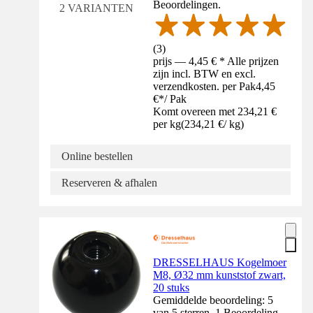
Beoordelingen.
2 VARIANTEN
(
3
)
prijs — 4,45 € * Alle prijzen
zijn incl. BTW en excl.
verzendkosten. per Pak
4,45
€
*
/
Pak
Komt overeen met 234,21 €
per kg
(
234,21 €
/
kg
)
Online bestellen
Reserveren & afhalen
DRESSELHAUS Kogelmoer
M8, Ø32 mm kunststof zwart,
20 stuks
Gemiddelde beoordeling: 5
van 5 sterren. 1 Beoordeling.