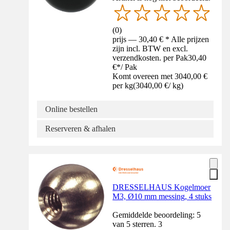
(
0
)
prijs — 30,40 € * Alle prijzen
zijn incl. BTW en excl.
verzendkosten. per Pak
30,40
€
*
/
Pak
Komt overeen met 3040,00 €
per kg
(
3040,00 €
/
kg
)
Online bestellen
Reserveren & afhalen
DRESSELHAUS Kogelmoer
M3, Ø10 mm messing, 4 stuks
Gemiddelde beoordeling: 5
van 5 sterren. 3