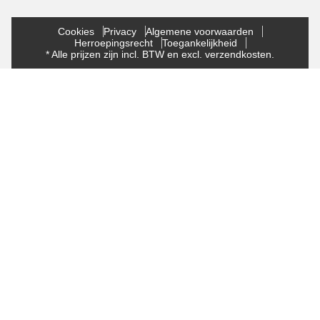
Cookies
Privacy
Algemene voorwaarden
Herroepingsrecht
Toegankelijkheid
* Alle prijzen zijn incl. BTW en excl. verzendkosten.