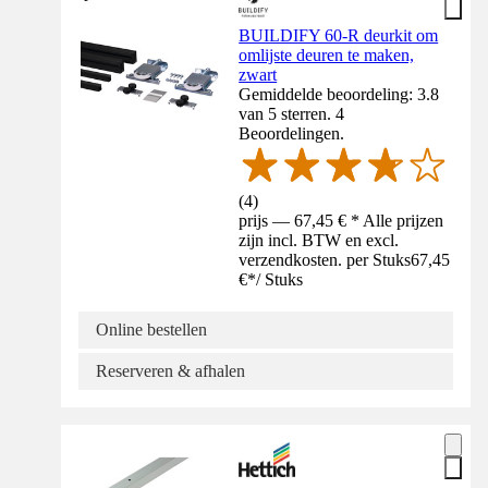
BUILDIFY 60-R deurkit om
omlijste deuren te maken,
zwart
Gemiddelde beoordeling: 3.8
van 5 sterren. 4
Beoordelingen.
(
4
)
prijs — 67,45 € * Alle prijzen
zijn incl. BTW en excl.
verzendkosten. per Stuks
67,45
€
*
/
Stuks
Online bestellen
Reserveren & afhalen