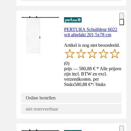
PERTURA Schuifdeur 6022
wit afgelakt 201,5x78 cm
Artikel is nog niet beoordeeld.
(
0
)
prijs — 580,88 € * Alle prijzen
zijn incl. BTW en excl.
verzendkosten. per
Stuks
580,88 €
*
/
Stuks
Online bestellen
niet reserveerbaar