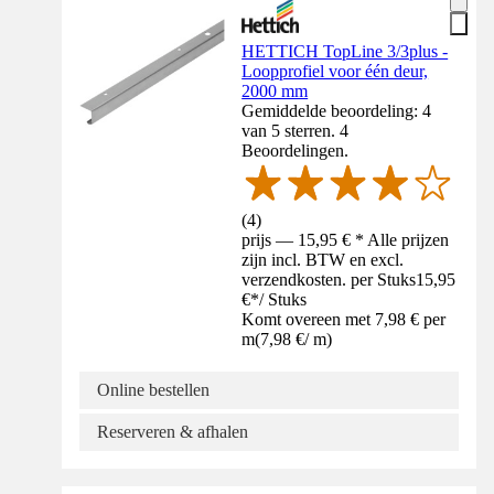
HETTICH TopLine 3/3plus -
Loopprofiel voor één deur,
2000 mm
Gemiddelde beoordeling: 4
van 5 sterren. 4
Beoordelingen.
(
4
)
prijs — 15,95 € * Alle prijzen
zijn incl. BTW en excl.
verzendkosten. per Stuks
15,95
€
*
/
Stuks
Komt overeen met 7,98 € per
m
(
7,98 €
/
m
)
Online bestellen
Reserveren & afhalen