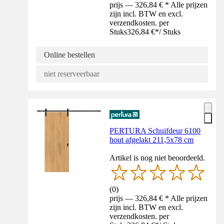
prijs — 326,84 € * Alle prijzen
zijn incl. BTW en excl.
verzendkosten. per
Stuks
326,84 €
*
/
Stuks
Online bestellen
niet reserveerbaar
PERTURA Schuifdeur 6100
hout afgelakt 211,5x78 cm
Artikel is nog niet beoordeeld.
(
0
)
prijs — 326,84 € * Alle prijzen
zijn incl. BTW en excl.
verzendkosten. per