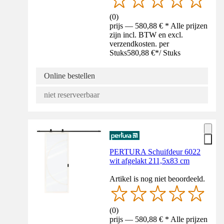
(
0
)
prijs — 580,88 € * Alle prijzen
zijn incl. BTW en excl.
verzendkosten. per
Stuks
580,88 €
*
/
Stuks
Online bestellen
niet reserveerbaar
PERTURA Schuifdeur 6022
wit afgelakt 211,5x83 cm
Artikel is nog niet beoordeeld.
(
0
)
prijs — 580,88 € * Alle prijzen