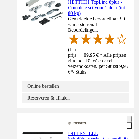
HETTICH TopLine 8plus -
Complete set voor 1 deur (tot
80 kg)
Gemiddelde beoordeling: 3.9
van 5 sterren. 11
Beoordelingen.
(
11
)
prijs — 89,95 € * Alle prijzen
zijn incl. BTW en excl.
verzendkosten. per Stuks
89,95
€
*
/
Stuks
Online bestellen
Reserveren & afhalen
INTERSTEEL
Schuifdeurbeslag tussenrail 90