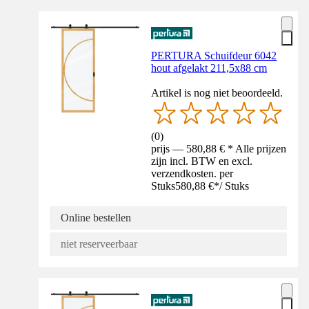
PERTURA Schuifdeur 6042
hout afgelakt 211,5x88 cm
Artikel is nog niet beoordeeld.
(
0
)
prijs — 580,88 € * Alle prijzen
zijn incl. BTW en excl.
verzendkosten. per
Stuks
580,88 €
*
/
Stuks
Online bestellen
niet reserveerbaar