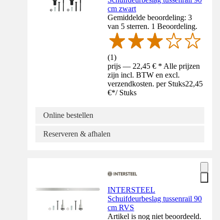
cm zwart
Gemiddelde beoordeling: 3
van 5 sterren. 1 Beoordeling.
(
1
)
prijs — 22,45 € * Alle prijzen
zijn incl. BTW en excl.
verzendkosten. per Stuks
22,45
€
*
/
Stuks
Online bestellen
Reserveren & afhalen
INTERSTEEL
Schuifdeurbeslag tussenrail 90
cm RVS
Artikel is nog niet beoordeeld.