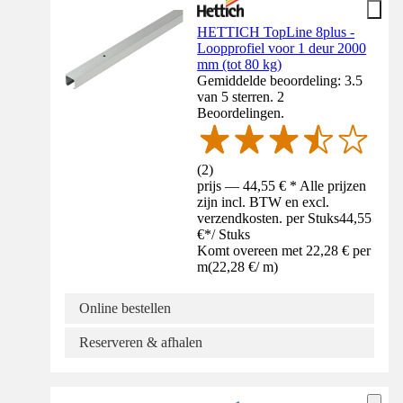
HETTICH TopLine 8plus -
Loopprofiel voor 1 deur 2000
mm (tot 80 kg)
Gemiddelde beoordeling: 3.5
van 5 sterren. 2
Beoordelingen.
(
2
)
prijs — 44,55 € * Alle prijzen
zijn incl. BTW en excl.
verzendkosten. per Stuks
44,55
€
*
/
Stuks
Komt overeen met 22,28 € per
m
(
22,28 €
/
m
)
Online bestellen
Reserveren & afhalen