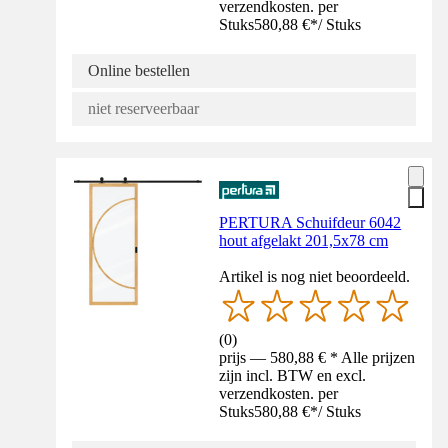
verzendkosten. per
Stuks
580,88 €
*
/
Stuks
Online bestellen
niet reserveerbaar
PERTURA Schuifdeur 6042
hout afgelakt 201,5x78 cm
Artikel is nog niet beoordeeld.
(
0
)
prijs — 580,88 € * Alle prijzen
zijn incl. BTW en excl.
verzendkosten. per
Stuks
580,88 €
*
/
Stuks