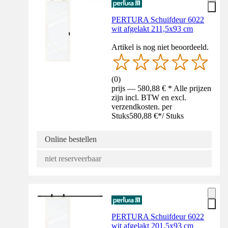
PERTURA Schuifdeur 6022
wit afgelakt 211,5x93 cm
Artikel is nog niet beoordeeld.
(
0
)
prijs — 580,88 € * Alle prijzen
zijn incl. BTW en excl.
verzendkosten. per
Stuks
580,88 €
*
/
Stuks
Online bestellen
niet reserveerbaar
PERTURA Schuifdeur 6022
wit afgelakt 201,5x93 cm