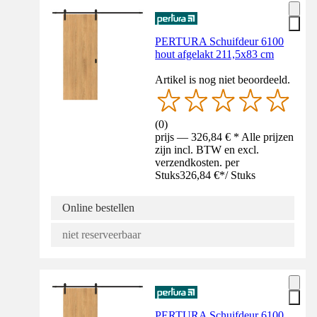
PERTURA Schuifdeur 6100
hout afgelakt 211,5x83 cm
Artikel is nog niet beoordeeld.
(
0
)
prijs — 326,84 € * Alle prijzen
zijn incl. BTW en excl.
verzendkosten. per
Stuks
326,84 €
*
/
Stuks
Online bestellen
niet reserveerbaar
PERTURA Schuifdeur 6100