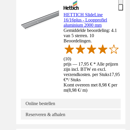
HETTICH SlideLine
16/16plus - Loopprofiel
aluminium 2000 mm
Gemiddelde beoordeling: 4.1
van 5 sterren. 10
Beoordelingen.
(
10
)
prijs — 17,95 € * Alle prijzen
zijn incl. BTW en excl.
verzendkosten. per Stuks
17,95
€
*
/
Stuks
Komt overeen met 8,98 € per
m
(
8,98 €
/
m
)
Online bestellen
Reserveren & afhalen