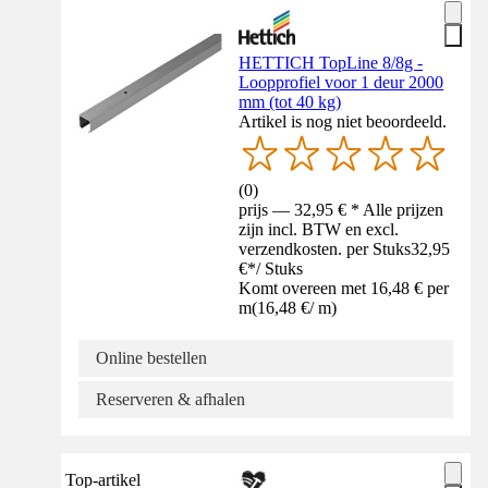
HETTICH TopLine 8/8g -
Loopprofiel voor 1 deur 2000
mm (tot 40 kg)
Artikel is nog niet beoordeeld.
(
0
)
prijs — 32,95 € * Alle prijzen
zijn incl. BTW en excl.
verzendkosten. per Stuks
32,95
€
*
/
Stuks
Komt overeen met 16,48 € per
m
(
16,48 €
/
m
)
Online bestellen
Reserveren & afhalen
Top-artikel