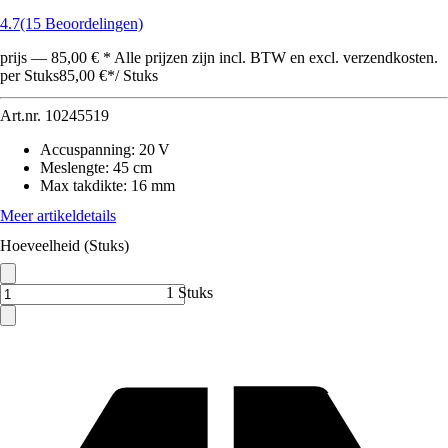
4.7
(15 Beoordelingen)
prijs — 85,00 € * Alle prijzen zijn incl. BTW en excl. verzendkosten.
per Stuks
85,00 €
*
/
Stuks
Art.nr.
10245519
Accuspanning
:
20 V
Meslengte
:
45 cm
Max takdikte
:
16 mm
Meer artikeldetails
Hoeveelheid (Stuks)
1 Stuks