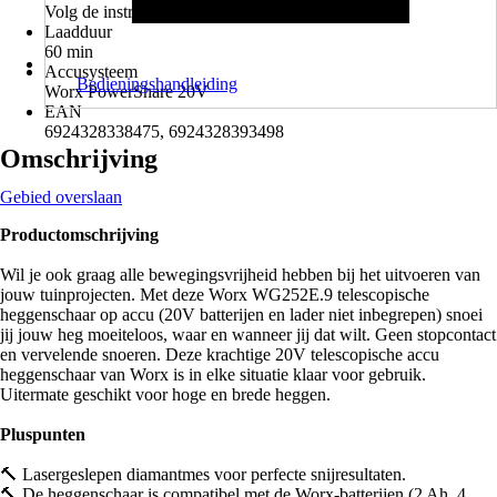
Volg de instructies voor verwijdering.
Laadduur
60 min
Accusysteem
Bedieningshandleiding
Worx PowerShare 20V
EAN
6924328338475, 6924328393498
Omschrijving
Gebied overslaan
Productomschrijving
Wil je ook graag alle bewegingsvrijheid hebben bij het uitvoeren van
jouw tuinprojecten. Met deze Worx WG252E.9 telescopische
heggenschaar op accu (20V batterijen en lader niet inbegrepen) snoei
jij jouw heg moeiteloos, waar en wanneer jij dat wilt. Geen stopcontact
en vervelende snoeren. Deze krachtige 20V telescopische accu
heggenschaar van Worx is in elke situatie klaar voor gebruik.
Uitermate geschikt voor hoge en brede heggen.
Pluspunten
🔨 Lasergeslepen diamantmes voor perfecte snijresultaten.
🔨 De heggenschaar is compatibel met de Worx-batterijen (2 Ah, 4