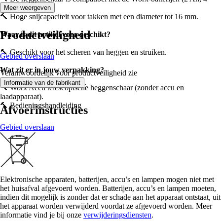
Ah).
Meer weergeven
🔨 Hoge snijcapaciteit voor takken met een diameter tot 16 mm.
Productveiligheid
Waar is dit artikel voor geschikt?
🔨 Geschikt voor het scheren van heggen en struiken.
Gebied overslaan
Wat zit er in jouw verpakking?
Verantwoordelijk voor productveiligheid zie
.
Informatie van de fabrikant
🔨 Worx Accu telescopische heggenschaar (zonder accu en
laadapparaat).
🔨 Bedieningshandleiding
Afvoerinstructies
Gebied overslaan
Elektronische apparaten, batterijen, accu’s en lampen mogen niet met
het huisafval afgevoerd worden. Batterijen, accu’s en lampen moeten,
indien dit mogelijk is zonder dat er schade aan het apparaat ontstaat, uit
het apparaat worden verwijderd voordat ze afgevoerd worden. Meer
informatie vind je bij onze
verwijderingsdiensten
.