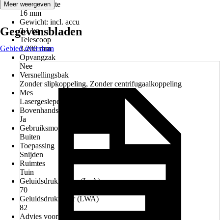
Max takdikte
Meer weergeven
16 mm
Gewicht: incl. accu
Gegevensbladen
3,1 kg
Telescoop
Gebied overslaan
3.200 mm
Opvangzak
Nee
Versnellingsbak
Zonder slipkoppeling, Zonder centrifugaalkoppeling
Mes
Lasergeslepen
Bovenhandse schakelaar
Ja
Gebruiksmogelijkheden
Buiten
Toepassing
Snijden
Ruimtes
Tuin
Geluidsdrukniveau (LpA)
70
Geluidsdrukmeter (LWA)
82
Advies voor afvoer