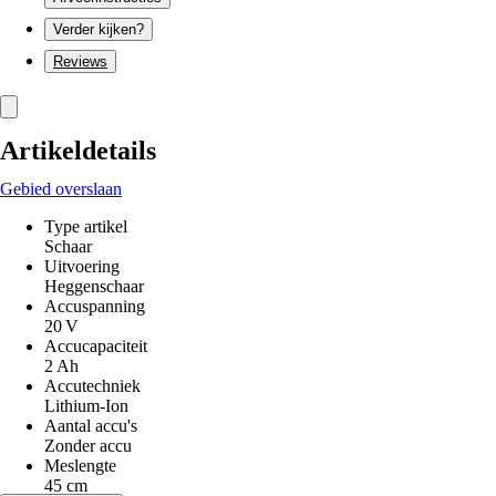
Verder kijken?
Reviews
Artikeldetails
Gebied overslaan
Type artikel
Schaar
Uitvoering
Heggenschaar
Accuspanning
20 V
Accucapaciteit
2 Ah
Accutechniek
Lithium-Ion
Aantal accu's
Zonder accu
Meslengte
45 cm