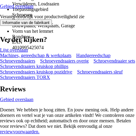
Verwijderen, Losdraaien
Gebied overslaan
Toepassingsgebied
Schroeven
Verantwoordelijk voor productveiligheid zie
Ruimtes
.
Informatie van de fabrikant
Bouwplaats, Werkplaats, Garage
Vorm van het lemmet
Rondmes
Verder kijken?
EAN
4010995425074
Lijst overslaan
Machines, gereedschap & werkplaats
Handgereedschap
Schroevendraaiers
Schroevendraaiers overig
Schroevendraaier sets
Schroevendraaiers kruiskop phillips
Schroevendraaiers kruiskop pozidrive
Schroevendraaiers sleuf
Schroevendraaiers TORX
Reviews
Gebied overslaan
Doener. We hebben je hoog zitten. En jouw mening ook. Help andere
doeners en vertel wat je van onze artikelen vindt! We controleren onze
reviews ook op echtheid; automatisch en door onze mensen. Betalen
voor reviews? Dat doen we niet. Bekijk eenvoudig al onze
reviewvoorwaarden.