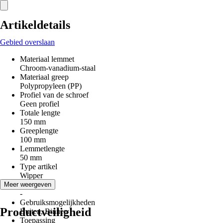
Artikeldetails
Gebied overslaan
Materiaal lemmet
Chroom-vanadium-staal
Materiaal greep
Polypropyleen (PP)
Profiel van de schroef
Geen profiel
Totale lengte
150 mm
Greeplengte
100 mm
Lemmetlengte
50 mm
Type artikel
Wipper
Uitvoering
Meer weergeven
-
Gebruiksmogelijkheden
Productveiligheid
Buiten, Binnen
Toepassing