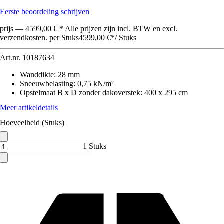
Eerste beoordeling schrijven
prijs — 4599,00 € * Alle prijzen zijn incl. BTW en excl.
verzendkosten. per Stuks
4599,00 €
*
/
Stuks
Art.nr.
10187634
Wanddikte
:
28 mm
Sneeuwbelasting
:
0,75 kN/m²
Opstelmaat B x D zonder dakoverstek
:
400 x 295 cm
Meer artikeldetails
Hoeveelheid (Stuks)
1 Stuks