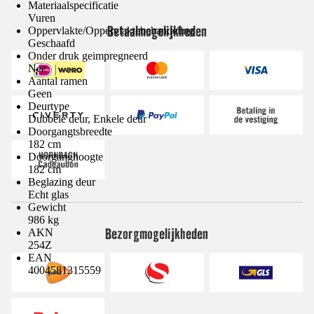
Materiaalspecificatie
Vuren
Betaalmogelijkheden
Oppervlakte/Oppervlaktebehandeling
Geschaafd
Onder druk geimpregneerd
Nee
Aantal ramen
Geen
Deurtype
Dubbele deur, Enkele deur
Doorgangtsbreedte
182 cm
Doorganghoogte
182 cm
Beglazing deur
Echt glas
Gewicht
986 kg
Bezorgmogelijkheden
AKN
254Z
EAN
4004581315559