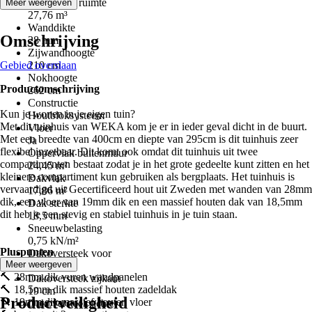
Afgesloten ruimte
Meer weergeven
27,76 m³
Wanddikte
Omschrijving
28 mm
Zijwandhoogte
Gebied overslaan
210 cm
Nokhoogte
Productomschrijving
262 cm
Constructie
Kun je wonen in je eigen tuin?
Houtbloksysteem
Met dit tuinhuis van WEKA kom je er in ieder geval dicht in de buurt.
Vloer
Met een breedte van 400cm en diepte van 295cm is dit tuinhuis zeer
Ja
flexibel inzetbaar. Dit komt ook omdat dit tuinhuis uit twee
Oppervlak buitenmuur
compartimenten bestaat zodat je in het grote gedeelte kunt zitten en het
24,45 m²
kleinere compartiment kun gebruiken als bergplaats. Het tuinhuis is
Dakvlak
vervaardigd uit Gecertificeerd hout uit Zweden met wanden van 28mm
17,86 m²
dik, een vloer van 19mm dik en een massief houten dak van 18,5mm
Dak sterkte
dit heb je een stevig en stabiel tuinhuis in je tuin staan.
18,5 mm
Sneeuwbelasting
0,75 kN/m²
Pluspunten
Dakoversteek voor
Meer weergeven
70 cm
🔨 28mm dik vuren wandpanelen
Dakoversteek zijkant
🔨 18,5mm dik massief houten zadeldak
19 cm
Productveiligheid
🔨 19mm dik massief houten vloer
Dakoversteek achter