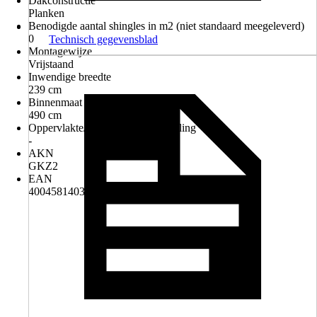
Dakconstructie
Planken
Benodigde aantal shingles in m2 (niet standaard meegeleverd)
0
Technisch gegevensblad
Montagewijze
Vrijstaand
Inwendige breedte
239 cm
Binnenmaat diepte
490 cm
Oppervlakte/Oppervlaktebehandeling
-
AKN
GKZ2
EAN
4004581403836