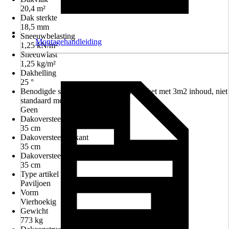
20,4 m²
Dak sterkte
18,5 mm
Sneeuwbelasting
Montagehandleiding
1,25 kN/m²
Sneeuwlast
1,25 kg/m²
Dakhelling
25 °
Benodigde shingles (uitgaande van pakket met 3m2 inhoud, niet
standaard meegeleverd)
Geen
Dakoversteek voor
35 cm
Dakoversteek zijkant
35 cm
Dakoversteek achter
35 cm
Type artikel
Paviljoen
Vorm
Vierhoekig
Gewicht
773 kg