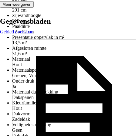
Nokhoogte
Meer weergeven
291 cm
Zijwandhoogte
Gegevensbladen
219 cm
Paaldikte
Gebied overslaan
12 x 12 cm
Presentatie oppervlak in m²
13,5 m²
Afgesloten ruimte
31,6 m³
Materiaal
Hout
Materiaalspecificatie
Grenen, Vuren
Onder druk geimpregneerd
Ja
Materiaal dakbedekking
Dakspanen
Kleurfamilie
Hout
Dakvorm
Zadeldak
Veiligheidsuitrusting
Geen
Dakvlak