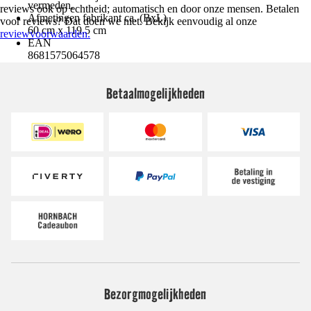
vermeden.
reviews ook op echtheid; automatisch en door onze mensen. Betalen
Afmetingen fabrikant ca. (BxL)
voor reviews? Dat doen we niet. Bekijk eenvoudig al onze
60 cm x 119.5 cm
reviewvoorwaarden.
EAN
8681575064578
Betaalmogelijkheden
Bezorgmogelijkheden