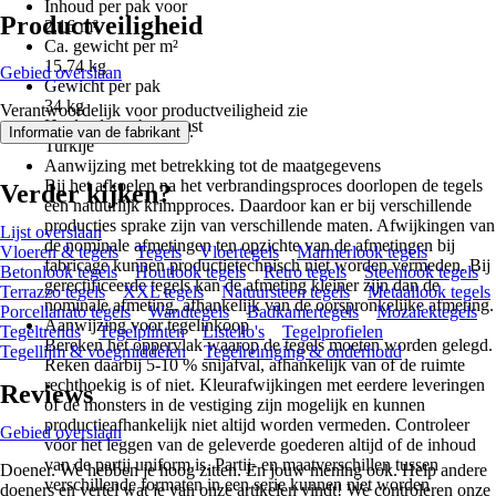
Inhoud per pak voor
Productveiligheid
2,16 m²
Ca. gewicht per m²
15,74 kg
Gebied overslaan
Gewicht per pak
34 kg
Verantwoordelijk voor productveiligheid zie
Het land van herkomst
.
Informatie van de fabrikant
Turkije
Aanwijzing met betrekking tot de maatgegevens
Bij het afkoelen na het verbrandingsproces doorlopen de tegels
Verder kijken?
een natuurlijk krimpproces. Daardoor kan er bij verschillende
producties sprake zijn van verschillende maten. Afwijkingen van
Lijst overslaan
de nominale afmetingen ten opzichte van de afmetingen bij
Vloeren & tegels
Tegels
Vloertegels
Marmerlook tegels
fabricage kunnen productietechnisch niet worden vermeden. Bij
Betonlook tegels
Houtlook tegels
Retro tegels
Steenlook tegels
gerectificeerde tegels kan de afmeting kleiner zijn dan de
Terrazzo tegels
XXL tegels
Natuursteen tegels
Metaallook tegels
nominale afmeting, afhankelijk van de oorspronkelijke afmeting.
Porcellanato tegels
Wandtegels
Badkamertegels
Mozaïektegels
Aanwijzing voor tegelinkoop
Tegeltrends
Tegelplinten
Listello's
Tegelprofielen
Bereken het oppervlak waarop de tegels moeten worden gelegd.
Tegellijm & voegmiddelen
Tegelreiniging & onderhoud
Reken daarbij 5-10 % snijafval, afhankelijk van of de ruimte
rechthoekig is of niet. Kleurafwijkingen met eerdere leveringen
Reviews
of de monsters in de vestiging zijn mogelijk en kunnen
productieafhankelijk niet altijd worden vermeden. Controleer
Gebied overslaan
vóór het leggen van de geleverde goederen altijd of de inhoud
van de partij uniform is. Partij- en maatverschillen tussen
Doener. We hebben je hoog zitten. En jouw mening ook. Help andere
verschillende formaten in een serie kunnen niet worden
doeners en vertel wat je van onze artikelen vindt! We controleren onze