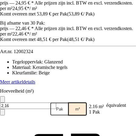
prijs — 24,95 € * Alle prijzen zijn incl. BTW en excl. verzendkosten.
per m²
24,95 €
*
/
m²
Komt overeen met 53,89 € per Pak
(
53,89 €
/
Pak
)
Bij afname van 30 Pak:
prijs — 22,46 € * Alle prijzen zijn incl. BTW en excl. verzendkosten.
per m²
22,46 €
*
/
m²
Komt overeen met 48,51 € per Pak
(
48,51 €
/
Pak
)
Art.nr.
12002324
Tegeloppervlak
:
Glanzend
Materiaal
:
Keramische tegels
Kleurfamilie
:
Beige
Meer artikeldetails
Hoeveelheid (m²)
équivalent
2.16 m²
Pak
m²
1 Pak