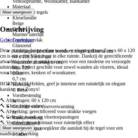
Verkoopruimte, Woonkamer, Badkamer
Materiaal
Keramische tegels
Meer weergeven
Kleurfamilie
Beige
Omschrijving
Optiek
Marmer uiterlijk
Gebied overslaan
Tegeloppervlak
Glanzend
Deze prachtige beige-crème wand- en vloertegel van Zonyx 60 x 120
Afmetingen fabrikant breedte x lengte x dikte in cm
cm is een echte blikvanger in elke ruimte. Dankzij de gerectificeerde
60 x 119.5 x 0.7 cm
afwerking creëer je strakke voegen voor een moderne en verzorgde
Nominale afmeting in cm
uitstraling. Perfect geschikt voor zowel wanden als vloeren, ideaal
60 x 120
voor badkamer, keuken of woonkamer.
Dikte
0,7 cm
HORNBACH Helden, geef je interieur een ruimtelijk en elegant
Sortering
karakter met Zonyx!
1. Keus
Vorstbestendig
🔨 Afmetingen: 60 x 120 cm
Ja
🔨 Kleur: beige-crème
Geschikt voor vloerverwarming
🔨 Afwerking: gerectificeerd voor strakke voegen
Ja
🔨 Gebruik: wand- en vloertoepassingen
Randafwerking
🔨 Voordeel: groot formaat voor ruimtelijk effect
Gerectificeerd
🔨 Klustip: kies een voegkleur die aansluit bij de tegel voor een
Meer weergeven
Inhoud per pak
naadloze afwerking
3 Stuks