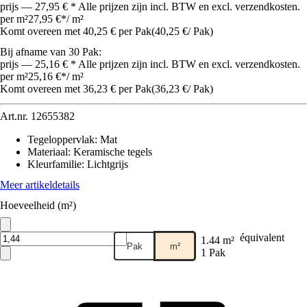
prijs — 27,95 € * Alle prijzen zijn incl. BTW en excl. verzendkosten.
per m²
27,95 €
*
/
m²
Komt overeen met 40,25 € per Pak
(
40,25 €
/
Pak
)
Bij afname van 30 Pak:
prijs — 25,16 € * Alle prijzen zijn incl. BTW en excl. verzendkosten.
per m²
25,16 €
*
/
m²
Komt overeen met 36,23 € per Pak
(
36,23 €
/
Pak
)
Art.nr.
12655382
Tegeloppervlak
:
Mat
Materiaal
:
Keramische tegels
Kleurfamilie
:
Lichtgrijs
Meer artikeldetails
Hoeveelheid (m²)
équivalent
1.44 m²
Pak
m²
1 Pak