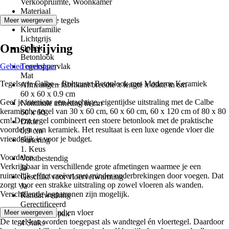
Verkoopruimte, Woonkamer
Materiaal
Keramische tegels
Meer weergeven
Kleurfamilie
Lichtgrijs
Omschrijving
Optiek
Betonlook
Gebied overslaan
Tegeloppervlak
Mat
Tegelserie Calbe – Robuuste Betonlook met Moderne Keramiek
Afmetingen fabrikant breedte x lengte x dikte in cm
60 x 60 x 0.9 cm
Geef je interieur een krachtige, eigentijdse uitstraling met de Calbe
Nominale afmeting in cm
keramische tegel van 30 x 60 cm, 60 x 60 cm, 60 x 120 cm of 80 x 80
60 x 60
cm! Deze tegel combineert een stoere betonlook met de praktische
Dikte
voordelen van keramiek. Het resultaat is een luxe ogende vloer die
0,9 cm
vriendelijk is voor je budget.
Sortering
1. Keus
Voordelen
Vorstbestendig
Verkrijgbaar in verschillende grote afmetingen waarmee je een
Ja
ruimtelijk effect creëert met minder onderbrekingen door voegen. Dat
Geschikt voor vloerverwarming
zorgt voor een strakke uitstraling op zowel vloeren als wanden.
Ja
Verschillende legpatronen zijn mogelijk.
Randafwerking
Gerectificeerd
Geschikt voor wand en vloer
Meer weergeven
Inhoud per pak
De tegel kan worden toegepast als wandtegel én vloertegel. Daardoor
4 Stuks