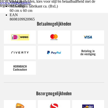
HORNBACH Helden, kies voor stijl en betaalbaarheid met de
vermeden.
reviewvoorwaarden.
tegelserie Calbe!
Afmetingen fabrikant ca. (BxL)
60 cm x 60 cm
EAN
8698109920965
Betaalmogelijkheden
Bezorgmogelijkheden