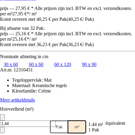
prijs — 27,95 € * Alle prijzen zijn incl. BTW en excl. verzendkosten.
per m²
27,95 €
*
/
m²
Komt overeen met 40,25 € per Pak
(
40,25 €
/
Pak
)
Bij afname van 32 Pak:
prijs — 25,16 € * Alle prijzen zijn incl. BTW en excl. verzendkosten.
per m²
25,16 €
*
/
m²
Komt overeen met 36,23 € per Pak
(
36,23 €
/
Pak
)
Nominale afmeting in cm
30 x 60
60 x 60
60 x 120
90 x 90
Art.nr.
12310451
Tegeloppervlak
:
Mat
Materiaal
:
Keramische tegels
Kleurfamilie
:
Crème
Meer artikeldetails
Hoeveelheid (m²)
équivalent
1.44 m²
Pak
m²
1 Pak