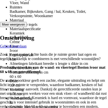
Vloer, Wand
Ruimtes
Badkamer, Bijkeuken, Gang / hal, Keuken, Toilet,
Verkoopruimte, Woonkamer
Materiaal
Keramische tegels
Meer weergeven
Materiaalspecificatie
Keramiek
Omschrijving
Kleurfamilie
Crème
Gebied overslaan
Kleur
Ivoor
Zoek je een rustige, lichte basis die je ruimte groter laat ogen en
Tegeloppervlak
tegelijk makkelijk te combineren is met verschillende woonstijlen?
Mat
Afmetingen fabrikant breedte x lengte x dikte in cm
Productkenmerken van de wand- en vloertegel Boston ivoor mat
60 x 60 x 0.9 cm
60 x 60 cm gerectificeerd
Nominale afmeting in cm
60 x 60
De matte ivoorkleur geeft een zachte, elegante uitstraling en helpt om
Dikte
licht in de ruimte te verspreiden, waardoor badkamer, keuken of hal
0,9 cm
frisser en ruimer aanvoelt. Dankzij de gerectificeerde randen kun je
Sortering
met smalle voegen werken voor een strak vloer- of wandbeeld dat rust
1. Keus
brengt in het geheel. Keramiek is hard en vormvast, waardoor de tegel
Vorstbestendig
geschikt is voor intensief gebruik in woonruimtes en ook in een
Ja
verkoopruimte. Met 60 x 60 cm creëer je bovendien een modern,
Geschikt voor vloerverwarming