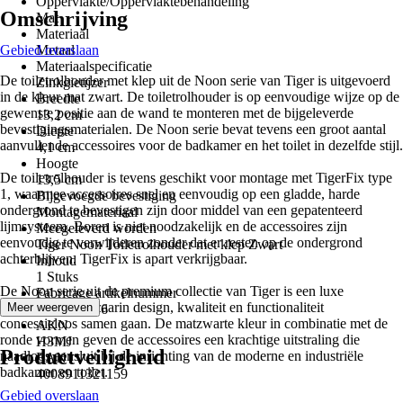
Oppervlakte/Oppervlaktebehandeling
Omschrijving
Mat
Materiaal
Gebied overslaan
Metaal
Materiaalspecificatie
De toiletrolhouder met klep uit de Noon serie van Tiger is uitgevoerd
Zinkgietijzer
in de kleur mat zwart. De toiletrolhouder is op eenvoudige wijze op de
Breedte
gewenste positie aan de wand te monteren met de bijgeleverde
13,2 cm
bevestigingsmaterialen. De Noon serie bevat tevens een groot aantal
Diepte
aanvullende accessoires voor de badkamer en het toilet in dezelfde stijl.
4,1 cm
Hoogte
De toiletrolhouder is tevens geschikt voor montage met TigerFix type
13,5 cm
1, waarmee accessoires snel en eenvoudig op een gladde, harde
Bijgevoegde bevestiging
ondergrond te bevestigen zijn door middel van een gepatenteerd
Montagemateriaal
lijmsysteem. Boren is niet noodzakelijk en de accessoires zijn
Meegeleverd worden
eenvoudig te verwijderen zonder dat er resten op de ondergrond
Tiger Noon Toiletrolhouder met klep Zwart
achterblijven. TigerFix is apart verkrijgbaar.
Inhoud
1 Stuks
De Noon serie uit de premium collectie van Tiger is een luxe
Fabricage artikelnummer
accessoire serie waarin design, kwaliteit en functionaliteit
Meer weergeven
1321630746
concessieloos samen gaan. De matzwarte kleur in combinatie met de
AKN
ronde vormen geven de accessoires een krachtige uitstraling die
H3MJ
Productveiligheid
naadloos aansluit bij de inrichting van de moderne en industriële
EAN
badkamer en toilet.
4008911321159
Gebied overslaan