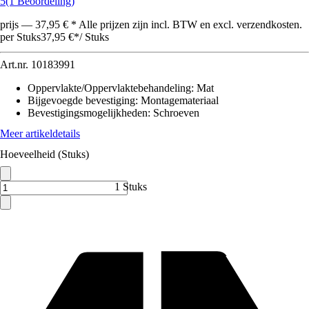
5
(1 Beoordeling)
prijs — 37,95 € * Alle prijzen zijn incl. BTW en excl. verzendkosten.
per Stuks
37,95 €
*
/
Stuks
Art.nr.
10183991
Oppervlakte/Oppervlaktebehandeling
:
Mat
Bijgevoegde bevestiging
:
Montagemateriaal
Bevestigingsmogelijkheden
:
Schroeven
Meer artikeldetails
Hoeveelheid (Stuks)
1 Stuks