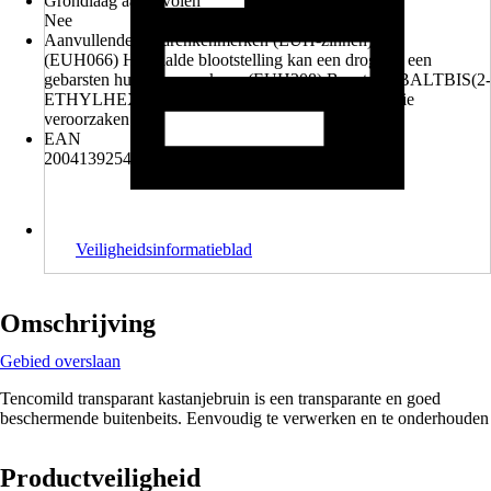
Grondlaag aanbevolen
Nee
Aanvullende gevarenkenmerken (EUH-zinnen)
(EUH066) Herhaalde blootstelling kan een droge of een
gebarsten huid veroorzaken., (EUH208) Bevat KOBALTBIS(2-
ETHYLHEXANOAAT). Kan een allergische reactie
veroorzaken.
EAN
2004139254004, 8712701183020
Veiligheidsinformatieblad
Omschrijving
Gebied overslaan
Tencomild transparant kastanjebruin is een transparante en goed
beschermende buitenbeits. Eenvoudig te verwerken en te onderhouden
Productveiligheid