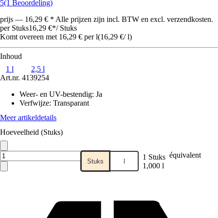
5
(1 Beoordeling)
prijs — 16,29 € * Alle prijzen zijn incl. BTW en excl. verzendkosten.
per Stuks
16,29 €
*
/
Stuks
Komt overeen met 16,29 € per l
(
16,29 €
/
l
)
Inhoud
1 l
2,5 l
Art.nr.
4139254
Weer- en UV-bestendig
:
Ja
Verfwijze
:
Transparant
Meer artikeldetails
Hoeveelheid (Stuks)
équivalent
1 Stuks
Stuks
l
1,000 l