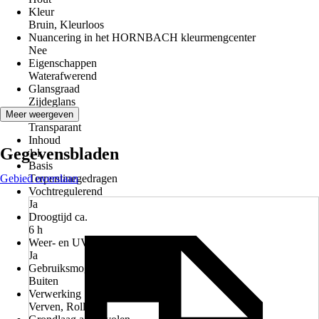
Kleur
Bruin, Kleurloos
Nuancering in het HORNBACH kleurmengcenter
Nee
Eigenschappen
Waterafwerend
Glansgraad
Zijdeglans
Verfwijze
Meer weergeven
Transparant
Inhoud
Gegevensbladen
1 l
Basis
Gebied overslaan
Terpentinegedragen
Vochtregulerend
Ja
Droogtijd ca.
6 h
Weer- en UV-bestendig
Ja
Gebruiksmogelijkheden
Buiten
Verwerking
Verven, Rollen