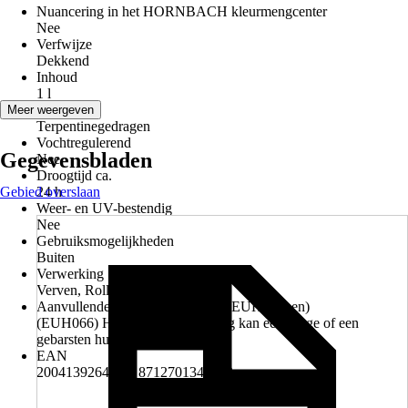
Nuancering in het HORNBACH kleurmengcenter
Nee
Verfwijze
Dekkend
Inhoud
1 l
Basis
Meer weergeven
Terpentinegedragen
Vochtregulerend
Gegevensbladen
Nee
Droogtijd ca.
Gebied overslaan
24 h
Weer- en UV-bestendig
Nee
Gebruiksmogelijkheden
Buiten
Verwerking
Verven, Rollen
Aanvullende gevarenkenmerken (EUH-zinnen)
(EUH066) Herhaalde blootstelling kan een droge of een
gebarsten huid veroorzaken.
EAN
2004139264003, 8712701340010