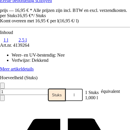
Eerste beoordeling schrijven
prijs — 16,95 € * Alle prijzen zijn incl. BTW en excl. verzendkosten.
per Stuks
16,95 €
*
/
Stuks
Komt overeen met 16,95 € per l
(
16,95 €
/
l
)
Inhoud
1 l
2,5 l
Art.nr.
4139264
Weer- en UV-bestendig
:
Nee
Verfwijze
:
Dekkend
Meer artikeldetails
Hoeveelheid (Stuks)
équivalent
1 Stuks
Stuks
l
1,000 l