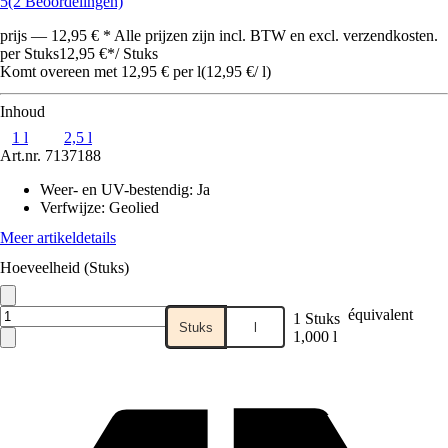
5
(2 Beoordelingen)
prijs — 12,95 € * Alle prijzen zijn incl. BTW en excl. verzendkosten.
per Stuks
12,95 €
*
/
Stuks
Komt overeen met 12,95 € per l
(
12,95 €
/
l
)
Inhoud
1 l
2,5 l
Art.nr.
7137188
Weer- en UV-bestendig
:
Ja
Verfwijze
:
Geolied
Meer artikeldetails
Hoeveelheid (Stuks)
équivalent
1 Stuks
Stuks
l
1,000 l