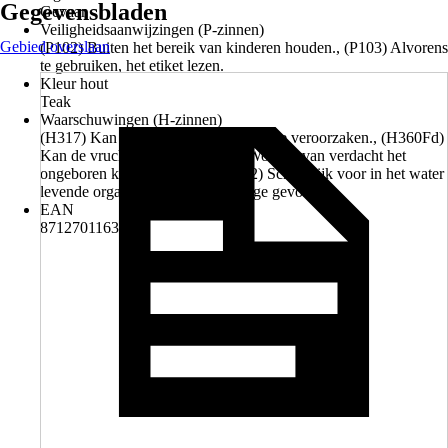
Gegevensbladen
Gevaar
Veiligheidsaanwijzingen (P-zinnen)
Gebied overslaan
(P102) Buiten het bereik van kinderen houden., (P103) Alvorens
te gebruiken, het etiket lezen.
Kleur hout
Teak
Waarschuwingen (H-zinnen)
(H317) Kan een allergische huidreactie veroorzaken., (H360Fd)
Kan de vruchtbaarheid schaden. Wordt ervan verdacht het
ongeboren kind te schaden, (H412) Schadelijk voor in het water
levende organismen, met langdurige gevolgen.
EAN
8712701163220