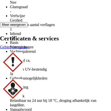
Nee
Glansgraad
-
Verfwijze
Geolied
Aanbevolen aantal verflagen
Meer weergeven
1
Inhoud
Certificaten & services
1 l
Basis
Gebied overslaan
Watergedragen
Vochtregulerend
Ja
Droogtijd ca.
24 h
Weer- en UV-bestendig
Ja
Gebruiksmogelijkheden
Buiten
Verwerking
Verven
Kenmerk
Belastbaar na 24 uur bij 18 °C, droging afhankelijk van
laagdikte.
Signaalwoord