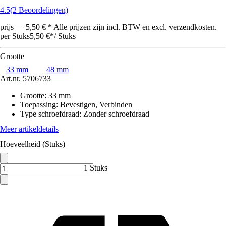
4.5
(2 Beoordelingen)
prijs — 5,50 € * Alle prijzen zijn incl. BTW en excl. verzendkosten.
per Stuks
5,50 €
*
/
Stuks
Grootte
33 mm
48 mm
Art.nr.
5706733
Grootte
:
33 mm
Toepassing
:
Bevestigen, Verbinden
Type schroefdraad
:
Zonder schroefdraad
Meer artikeldetails
Hoeveelheid (Stuks)
1 Stuks