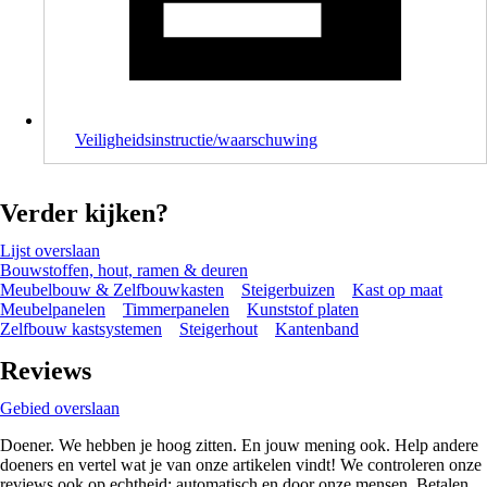
Veiligheidsinstructie/waarschuwing
Verder kijken?
Lijst overslaan
Bouwstoffen, hout, ramen & deuren
Meubelbouw & Zelfbouwkasten
Steigerbuizen
Kast op maat
Meubelpanelen
Timmerpanelen
Kunststof platen
Zelfbouw kastsystemen
Steigerhout
Kantenband
Reviews
Gebied overslaan
Doener. We hebben je hoog zitten. En jouw mening ook. Help andere
doeners en vertel wat je van onze artikelen vindt! We controleren onze
reviews ook op echtheid; automatisch en door onze mensen. Betalen