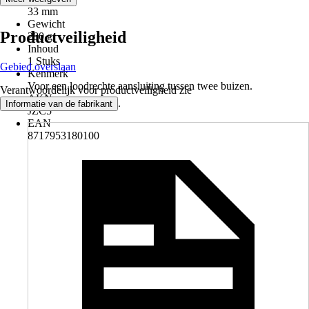
33 mm
Gewicht
Productveiligheid
280 g
Inhoud
1 Stuks
Gebied overslaan
Kenmerk
Voor een loodrechte aansluiting tussen twee buizen.
Verantwoordelijk voor productveiligheid zie
AKN
.
Informatie van de fabrikant
JZC5
EAN
8717953180100