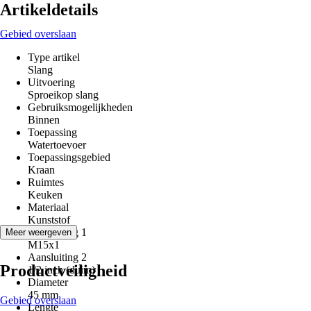
Artikeldetails
Gebied overslaan
Type artikel
Slang
Uitvoering
Sproeikop slang
Gebruiksmogelijkheden
Binnen
Toepassing
Watertoevoer
Toepassingsgebied
Kraan
Ruimtes
Keuken
Materiaal
Kunststof
Aansluiting 1
Meer weergeven
M15x1
Aansluiting 2
Productveiligheid
1/2 inch (duim)
Diameter
45 mm
Gebied overslaan
Lengte