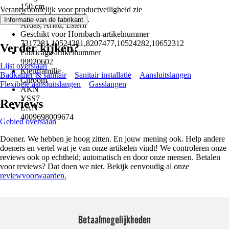
150 cm
Verantwoordelijk voor productveiligheid zie
Passend voor model
.
Informatie van de fabrikant
Ardas, Arlau, Esteril
Geschikt voor Hornbach-artikelnummer
7317281,10524281,8207477,10524282,10652312
Verder kijken?
Fabricage artikelnummer
99920602
Lijst overslaan
Kleurfamilie
Badkamer & sanitair
Sanitair installatie
Aansluitslangen
Chroom
Flexibele aansluitslangen
Gasslangen
AKN
YSS7
Reviews
EAN
4009698009674
Gebied overslaan
Doener. We hebben je hoog zitten. En jouw mening ook. Help andere
doeners en vertel wat je van onze artikelen vindt! We controleren onze
reviews ook op echtheid; automatisch en door onze mensen. Betalen
voor reviews? Dat doen we niet. Bekijk eenvoudig al onze
reviewvoorwaarden.
Betaalmogelijkheden