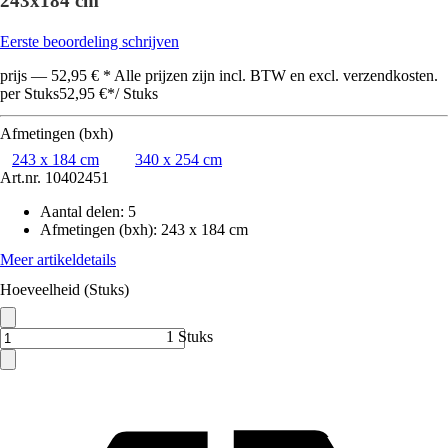
243x184 cm
Eerste beoordeling schrijven
prijs — 52,95 € * Alle prijzen zijn incl. BTW en excl. verzendkosten.
per Stuks
52,95 €
*
/
Stuks
Afmetingen (bxh)
243 x 184 cm
340 x 254 cm
Art.nr.
10402451
Aantal delen
:
5
Afmetingen (bxh)
:
243 x 184 cm
Meer artikeldetails
Hoeveelheid (Stuks)
1 Stuks