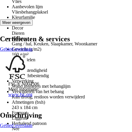
Vlies
Aanbevolen lijm
Vliesbehangplaksel
Kleurfamilie
Bruin
Meer weergeven
Decor
Dieren
Certificaten & services
Ruimtes
Gang / hal, Keuken, Slaapkamer, Woonkamer
Gebied overslaan
Gewicht (g/m2)
160 g/m²
Aantal delen
5
Lichtbestendigheid
Goed lichtbestendig
Verwerking
FSC® N004506
Wand insmeren met behanglijm
Meer informatie:
Verwijderen van het behang
www.fsc.org
Kan droog, restloos worden verwijderd
Afmetingen (bxh)
243 x 184 cm
Formaat
Omschrijving
Liggend
Herhalend patroon
Gebied overslaan
Nee