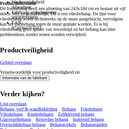
Wasbestendigheid
Productinformatie
Afwasbaar
Dit fotobehang heeft een afmeting van 243x184 cm en bestaat uit vijf
Fabricage artikelnummer
delen. Wel zo gemakkelijk; Dit is een vliesbehang. De lijm voor
HRBP000009
vliesbehang wordt rechtstreeks op de muur aangebracht, vervolgens
EAN
kan het fotobehang tegen de muur geplakt worden. Er is bij
8720364763503
vliesbehang geen sprake van inweektijd en het behang kan later
probleemloos zonder resten worden verwijderd.
Productveiligheid
Gebied overslaan
Verantwoordelijk voor productveiligheid zie
.
Informatie van de fabrikant
Verder kijken?
Lijst overslaan
Behang, verf & wandbekleding
Behang
Fotobehang
Vliesbehang
Kinderbehang
Zelfklevend behang
Glasvezelbehang
Renovlies behang
Isolerend behang
Overschilderbaar behang
Behangcirkels
Behangranden