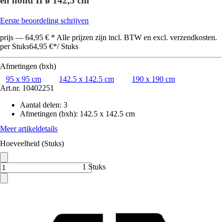
en hond II ø 142,5 cm
Eerste beoordeling schrijven
prijs — 64,95 € * Alle prijzen zijn incl. BTW en excl. verzendkosten.
per Stuks
64,95 €
*
/
Stuks
Afmetingen (bxh)
95 x 95 cm
142.5 x 142.5 cm
190 x 190 cm
Art.nr.
10402251
Aantal delen
:
3
Afmetingen (bxh)
:
142.5 x 142.5 cm
Meer artikeldetails
Hoeveelheid (Stuks)
1 Stuks