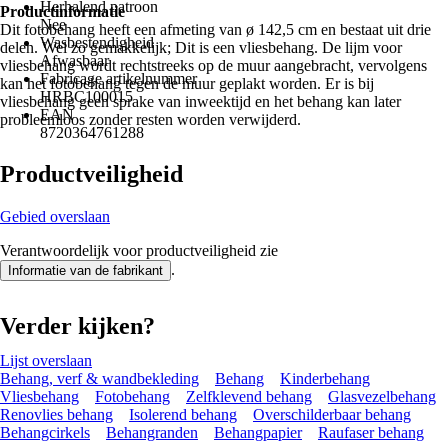
Herhalend patroon
Productinformatie
Nee
Dit fotobehang heeft een afmeting van ø 142,5 cm en bestaat uit drie
Wasbestendigheid
delen. Wel zo gemakkelijk; Dit is een vliesbehang. De lijm voor
Afwasbaar
vliesbehang wordt rechtstreeks op de muur aangebracht, vervolgens
Fabricage artikelnummer
kan het fotobehang tegen de muur geplakt worden. Er is bij
HRBC100015
vliesbehang geen sprake van inweektijd en het behang kan later
EAN
probleemloos zonder resten worden verwijderd.
8720364761288
Productveiligheid
Gebied overslaan
Verantwoordelijk voor productveiligheid zie
.
Informatie van de fabrikant
Verder kijken?
Lijst overslaan
Behang, verf & wandbekleding
Behang
Kinderbehang
Vliesbehang
Fotobehang
Zelfklevend behang
Glasvezelbehang
Renovlies behang
Isolerend behang
Overschilderbaar behang
Behangcirkels
Behangranden
Behangpapier
Raufaser behang