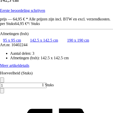
142,5 cm
Eerste beoordeling schrijven
prijs — 64,95 € * Alle prijzen zijn incl. BTW en excl. verzendkosten.
per Stuks
64,95 €
*
/
Stuks
Afmetingen (bxh)
95 x 95 cm
142.5 x 142.5 cm
190 x 190 cm
Art.nr.
10402244
Aantal delen
:
3
Afmetingen (bxh)
:
142.5 x 142.5 cm
Meer artikeldetails
Hoeveelheid (Stuks)
1 Stuks