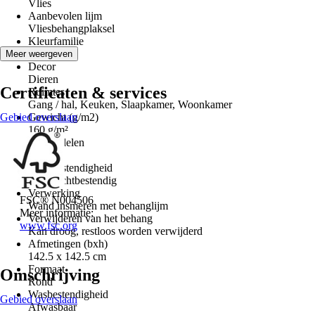
Vlies
Aanbevolen lijm
Vliesbehangplaksel
Kleurfamilie
Zwart
Meer weergeven
Decor
Dieren
Certificaten & services
Ruimtes
Gang / hal, Keuken, Slaapkamer, Woonkamer
Gebied overslaan
Gewicht (g/m2)
160 g/m²
Aantal delen
3
Lichtbestendigheid
Goed lichtbestendig
Verwerking
FSC® N004506
Wand insmeren met behanglijm
Meer informatie:
Verwijderen van het behang
www.fsc.org
Kan droog, restloos worden verwijderd
Afmetingen (bxh)
142.5 x 142.5 cm
Formaat
Omschrijving
Rond
Wasbestendigheid
Gebied overslaan
Afwasbaar