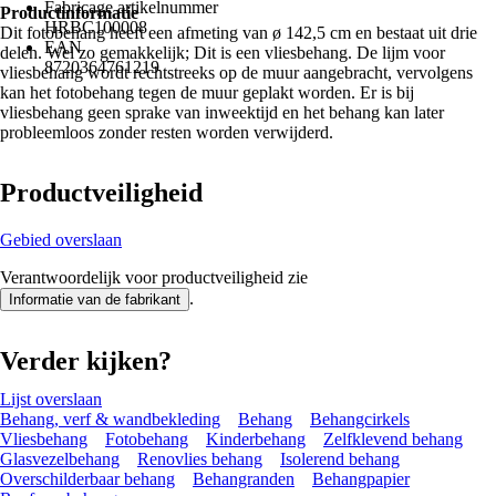
Fabricage artikelnummer
Productinformatie
HRBC100008
Dit fotobehang heeft een afmeting van ø 142,5 cm en bestaat uit drie
EAN
delen. Wel zo gemakkelijk; Dit is een vliesbehang. De lijm voor
8720364761219
vliesbehang wordt rechtstreeks op de muur aangebracht, vervolgens
kan het fotobehang tegen de muur geplakt worden. Er is bij
vliesbehang geen sprake van inweektijd en het behang kan later
probleemloos zonder resten worden verwijderd.
Productveiligheid
Gebied overslaan
Verantwoordelijk voor productveiligheid zie
.
Informatie van de fabrikant
Verder kijken?
Lijst overslaan
Behang, verf & wandbekleding
Behang
Behangcirkels
Vliesbehang
Fotobehang
Kinderbehang
Zelfklevend behang
Glasvezelbehang
Renovlies behang
Isolerend behang
Overschilderbaar behang
Behangranden
Behangpapier