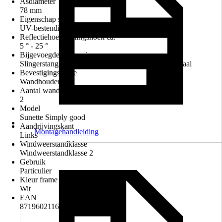
Asdiameter
78 mm
Eigenschap stof
UV-bestendig, Waterafstotend
Reflectiehoek/hellingshoek ca.
5 ° - 25 °
Bijgevoegde accessoires
Slingerstang 160cm en standaard bevestigingsmateriaal
Bevestigingswijze
Wandhouder
Aantal wand- / plafondhouders
2
Model
Sunette Simply good
Aandrijvingskant
Montagehandleiding
Links
Windweerstandklasse
Windweerstandklasse 2
Gebruik
Particulier
Kleur frame
Wit
EAN
8719602116256