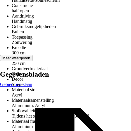
Halfcassette-zonnescherm
Constructie
half open
Aandrijving
Handmatig
Gebruiksmogelijkheden
Buiten
Toepassing
Zonwering
Breedte
300 cm
Uitval
Meer weergeven
250 cm
Grondverfmateriaal
Gegevensbladen
Grijs
Decor
Gebied overslaan
Strepen
Materiaal stof
Acryl
Materiaalsamenstelling
Aluminium, Acryl
Stofkwaliteit
Tijdens het spinnen gekleurd ca. 290 g/m²
Materiaal frame
Aluminium