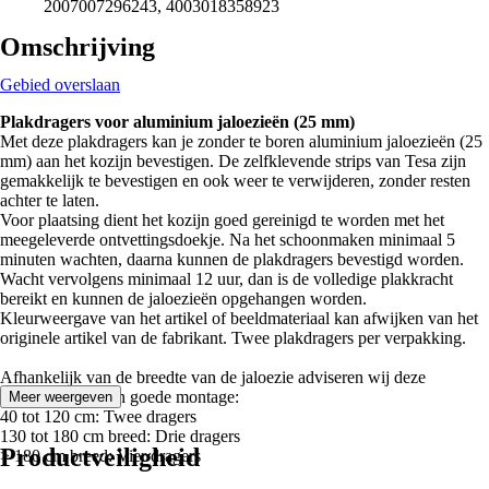
2007007296243, 4003018358923
Omschrijving
Gebied overslaan
Plakdragers voor aluminium jaloezieën (25 mm)
Met deze plakdragers kan je zonder te boren aluminium jaloezieën (25
mm) aan het kozijn bevestigen. De zelfklevende strips van Tesa zijn
gemakkelijk te bevestigen en ook weer te verwijderen, zonder resten
achter te laten.
Voor plaatsing dient het kozijn goed gereinigd te worden met het
meegeleverde ontvettingsdoekje. Na het schoonmaken minimaal 5
minuten wachten, daarna kunnen de plakdragers bevestigd worden.
Wacht vervolgens minimaal 12 uur, dan is de volledige plakkracht
bereikt en kunnen de jaloezieën opgehangen worden.
Kleurweergave van het artikel of beeldmateriaal kan afwijken van het
originele artikel van de fabrikant. Twee plakdragers per verpakking.
Afhankelijk van de breedte van de jaloezie adviseren wij deze
aantallen voor een goede montage:
Meer weergeven
40 tot 120 cm: Twee dragers
130 tot 180 cm breed: Drie dragers
Productveiligheid
> 180 cm breed: Vier dragers