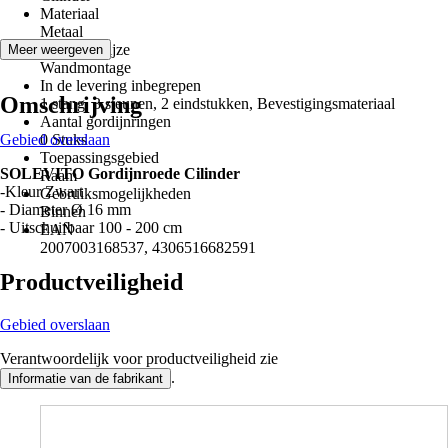
Materiaal
Metaal
Montagewijze
Meer weergeven
Wandmontage
In de levering inbegrepen
Omschrijving
1 stang, 3 steunen, 2 eindstukken, Bevestigingsmateriaal
Aantal gordijnringen
Gebied overslaan
0 Stuks
Toepassingsgebied
SOLEVITO Gordijnroede Cilinder
Raam
-Kleur Zwart
Gebruiksmogelijkheden
- Diameter Ø 16 mm
Binnen
- Uitschuifbaar 100 - 200 cm
EAN
2007003168537, 4306516682591
Productveiligheid
Gebied overslaan
Verantwoordelijk voor productveiligheid zie
.
Informatie van de fabrikant