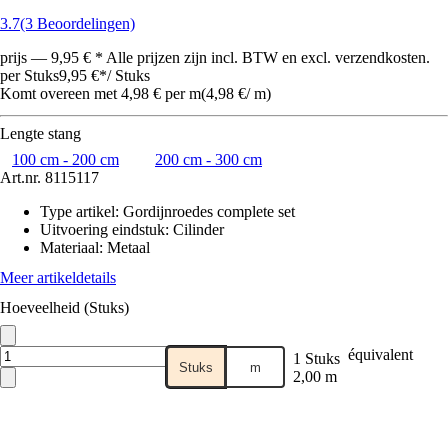
3.7
(3 Beoordelingen)
prijs — 9,95 € * Alle prijzen zijn incl. BTW en excl. verzendkosten.
per Stuks
9,95 €
*
/
Stuks
Komt overeen met 4,98 € per m
(
4,98 €
/
m
)
Lengte stang
100 cm - 200 cm
200 cm - 300 cm
Art.nr.
8115117
Type artikel
:
Gordijnroedes complete set
Uitvoering eindstuk
:
Cilinder
Materiaal
:
Metaal
Meer artikeldetails
Hoeveelheid (Stuks)
équivalent
1 Stuks
Stuks
m
2,00 m