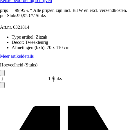
Eerste beoordeling schrijven
prijs — 99,95 € * Alle prijzen zijn incl. BTW en excl. verzendkosten.
per Stuks
99,95 €
*
/
Stuks
Art.nr.
6321814
Type artikel
:
Zitzak
Decor
:
Tweekleurig
Afmetingen (bxh)
:
70 x 110 cm
Meer artikeldetails
Hoeveelheid (Stuks)
1 Stuks