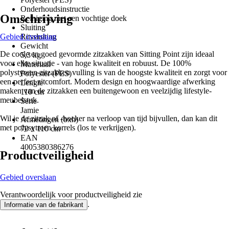
Onderhoudsinstructie
Omschrijving
Reiniging met een vochtige doek
Sluiting
Gebied overslaan
Ritssluiting
Gewicht
De coole en goed gevormde zitzakken van Sitting Point zijn ideaal
5,3 kg
voor elke situatie - van hoge kwaliteit en robuust. De 100%
Materiaal
polystyreen zitzakken vulling is van de hoogste kwaliteit en zorgt voor
Polyester (PES)
een perfect zitcomfort. Modern design en hoogwaardige afwerking
Lengte
maken van de zitzakken een buitengewoon en veelzijdig lifestyle-
110 cm
meubelstuk.
Serie
Jamie
Wil je de zitzak of -hocker na verloop van tijd bijvullen, dan kan dit
Afmetingen (bxh)
met polysytreen korrels (los te verkrijgen).
70 x 110 cm
EAN
4005380386276
Productveiligheid
Gebied overslaan
Verantwoordelijk voor productveiligheid zie
.
Informatie van de fabrikant