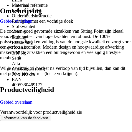
Materiaal referentie
Omschrijving
Polyester (PES)
Onderhoudsinstructie
Gebied overslaan
Reiniging met een vochtige doek
Stofkwaliteit
De coole en goed gevormde zitzakken van Sitting Point zijn ideaal
Velours
voor elke situatie - van hoge kwaliteit en robuust. De 100%
Sluiting
polystyreen zitzakken vulling is van de hoogste kwaliteit en zorgt voor
Ritssluiting
een perfect zitcomfort. Modern design en hoogwaardige afwerking
Gewicht
maken van de zitzakken een buitengewoon en veelzijdig lifestyle-
3,57 kg
meubelstuk.
Serie
Alfa
Wil je de zitzak of -hocker na verloop van tijd bijvullen, dan kan dit
Afmetingen (bxh)
met polysytreen korrels (los te verkrijgen).
70 x 110 cm
EAN
4005380469177
Productveiligheid
Gebied overslaan
Verantwoordelijk voor productveiligheid zie
.
Informatie van de fabrikant