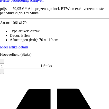
Eerste beoordeling schrijven
prijs — 79,95 € * Alle prijzen zijn incl. BTW en excl. verzendkosten.
per Stuks
79,95 €
*
/
Stuks
Art.nr.
10614170
Type artikel
:
Zitzak
Decor
:
Effen
Afmetingen (bxh)
:
70 x 110 cm
Meer artikeldetails
Hoeveelheid (Stuks)
1 Stuks