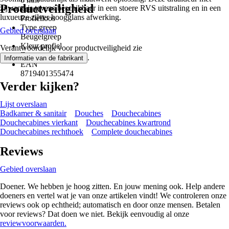
Productveiligheid
zijwand is tevens beschikbaar in een stoere RVS uitstraling en in een
Frame
luxueuze zilver hoogglans afwerking.
Profielloos
Type greep
Gebied overslaan
Beugelgreep
Kleur profiel
Verantwoordelijk voor productveiligheid zie
Zwart
.
Informatie van de fabrikant
EAN
8719401355474
Verder kijken?
Lijst overslaan
Badkamer & sanitair
Douches
Douchecabines
Douchecabines vierkant
Douchecabines kwartrond
Douchecabines rechthoek
Complete douchecabines
Reviews
Gebied overslaan
Doener. We hebben je hoog zitten. En jouw mening ook. Help andere
doeners en vertel wat je van onze artikelen vindt! We controleren onze
reviews ook op echtheid; automatisch en door onze mensen. Betalen
voor reviews? Dat doen we niet. Bekijk eenvoudig al onze
reviewvoorwaarden.