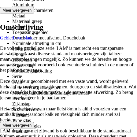
Aluminium
Materiaal scharnieren
Meer weergeven
Metaal
Materiaal greep
Omschrijving
Metaal
Toepassingsgebied
Gebied overslaan
Douchevloer met afschot, Douchebak
Nominale afmeting in cm
De volledig profielloze serie 'I AM' is met recht een transparante
100 x 100 cm
alleskunner. Naast diverse standaard maatvoeringen zijn talloze
Hoogte
maatwerkoplossingen mogelijk. Zo kunnen we de breedte en hoogte
2.000 mm
aanpassen, maar bijvoorbeeld ook eventuele schuintes in de muren of
Eigenschap
het plafond opvangen.
Antikalk glascoating
Serie
Deze draaideur gecombineerd met een vaste wand, wordt geleverd
I Am
inclusief scharnieren, glasklemmen, deurgreep en stabilisatiesteun. Wat
In de levering inbegrepen
deze deur écht bijzonder maakt, is de matzwarte afwerking. Zo breng
Montagehandleiding, Montagemateriaal
je een unieke sfeer in je badkamer.
Kenmerk
Zij-instap
Het veiligheidsglas van maar liefst 8mm is altijd voorzien van een
Scharniervorm
antikalk laag waardoor kalk en viezigheid zich minder snel zal
Vierkant
hechten.
Type glas
Meer weergeven
Veiligheidsglas
I AM draaideur met zijwand is ook beschikbaar in de standaardmaat
Glasdikte
900mm en natuurlijk als maatwerk oplossing. Deze draaideur met
8 mm