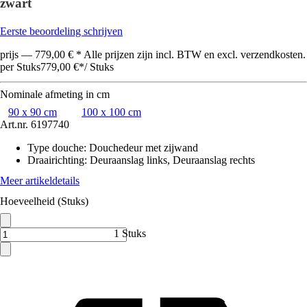
zwart
Eerste beoordeling schrijven
prijs — 779,00 € * Alle prijzen zijn incl. BTW en excl. verzendkosten.
per Stuks
779,00 €
*
/
Stuks
Nominale afmeting in cm
90 x 90 cm
100 x 100 cm
Art.nr.
6197740
Type douche
:
Douchedeur met zijwand
Draairichting
:
Deuraanslag links, Deuraanslag rechts
Meer artikeldetails
Hoeveelheid (Stuks)
1 Stuks