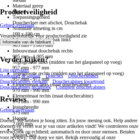
Metaal
Materiaal greep
Productveiligheid
Metaal
Toepassingsgebied
Douchevloer met afschot, Douchebak
Gebied overslaan
Nominale afmeting in cm
100 x 100 cm
Verantwoordelijk voor productveiligheid zie
Inbouwmaat douchebak links
.
Informatie van de fabrikant
985 mm - 1.005 mm
Inbouwmaat douchebak rechts
985 mm - 1.005 mm
Verder kijken?
Tegelgrootte links (midden van het glaspaneel op voeg)
957 mm - 977 mm
Lijst overslaan
Tegelgrootte rechts (midden van het glaspaneel op voeg)
Badkamer & sanitair
Douches
Douchecabines
957 mm - 977 mm
Douchecabines vierkant
Douchecabines kwartrond
Elementmaat links (maat douchecabine)
Douchecabines rechthoek
Complete douchecabines
970 mm - 990 mm
Elementmaat rechts (maat douchecabine)
Reviews
970 mm - 990 mm
Instapbreedte
Gebied overslaan
575 mm
Hoogte
Doener. We hebben je hoog zitten. En jouw mening ook. Help andere
2.000 mm
doeners en vertel wat je van onze artikelen vindt! We controleren onze
Serie
reviews ook op echtheid; automatisch en door onze mensen. Betalen
MasterClass
voor reviews? Dat doen we niet. Bekijk eenvoudig al onze