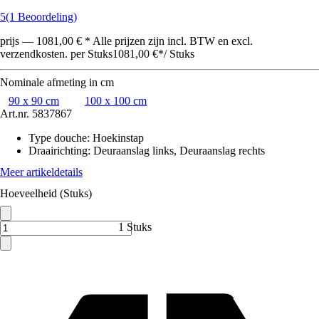
5
(1 Beoordeling)
prijs — 1081,00 € * Alle prijzen zijn incl. BTW en excl.
verzendkosten. per Stuks
1081,00 €
*
/
Stuks
Nominale afmeting in cm
90 x 90 cm
100 x 100 cm
Art.nr.
5837867
Type douche
:
Hoekinstap
Draairichting
:
Deuraanslag links, Deuraanslag rechts
Meer artikeldetails
Hoeveelheid (Stuks)
1 Stuks