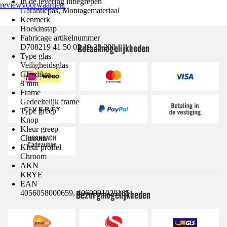
In de levering inbegrepen
reviewvoorwaarden.
Garantiepas, Montagemateriaal
Kenmerk
Hoekinstap
Fabricage artikelnummer
Betaalmogelijkheden
D708219 41 50 02 19 23 200
Type glas
Veiligheidsglas
Glasdikte
8 mm
Frame
Gedeeltelijk frame
Type greep
Knop
Kleur greep
Chroom
Kleur profiel
Chroom
AKN
KRYE
EAN
Bezorgmogelijkheden
4056058000659, 4060991029165