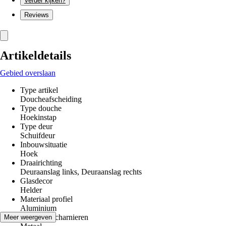
Verder kijken?
Reviews
Artikeldetails
Gebied overslaan
Type artikel
Doucheafscheiding
Type douche
Hoekinstap
Type deur
Schuifdeur
Inbouwsituatie
Hoek
Draairichting
Deuraanslag links, Deuraanslag rechts
Glasdecor
Helder
Materiaal profiel
Aluminium
Materiaal scharnieren
Meer weergeven