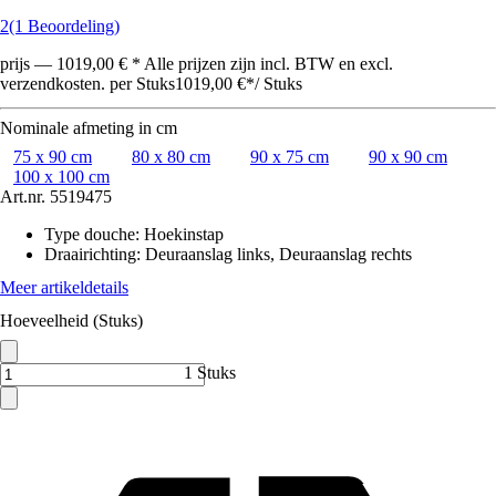
2
(1 Beoordeling)
prijs — 1019,00 € * Alle prijzen zijn incl. BTW en excl.
verzendkosten. per Stuks
1019,00 €
*
/
Stuks
Nominale afmeting in cm
75 x 90 cm
80 x 80 cm
90 x 75 cm
90 x 90 cm
100 x 100 cm
Art.nr.
5519475
Type douche
:
Hoekinstap
Draairichting
:
Deuraanslag links, Deuraanslag rechts
Meer artikeldetails
Hoeveelheid (Stuks)
1 Stuks