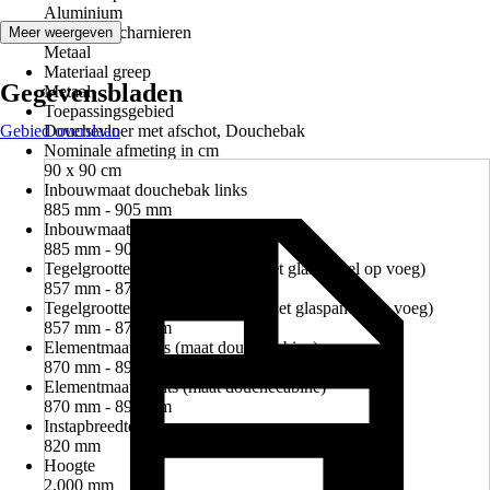
Aluminium
Materiaal scharnieren
Meer weergeven
Metaal
Materiaal greep
Gegevensbladen
Metaal
Toepassingsgebied
Gebied overslaan
Douchevloer met afschot, Douchebak
Nominale afmeting in cm
90 x 90 cm
Inbouwmaat douchebak links
885 mm - 905 mm
Inbouwmaat douchebak rechts
885 mm - 905 mm
Tegelgrootte links (midden van het glaspaneel op voeg)
857 mm - 877 mm
Tegelgrootte rechts (midden van het glaspaneel op voeg)
857 mm - 877 mm
Elementmaat links (maat douchecabine)
870 mm - 890 mm
Elementmaat rechts (maat douchecabine)
870 mm - 890 mm
Instapbreedte
820 mm
Hoogte
2.000 mm