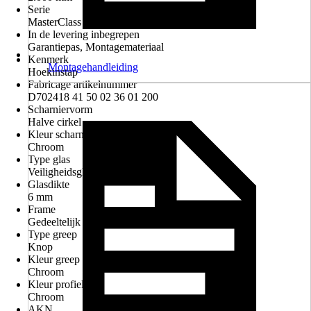
Serie
MasterClass
In de levering inbegrepen
Garantiepas, Montagemateriaal
Kenmerk
Montagehandleiding
Hoekinstap
Fabricage artikelnummer
D702418 41 50 02 36 01 200
Scharniervorm
Halve cirkel
Kleur scharnieren
Chroom
Type glas
Veiligheidsglas
Glasdikte
6 mm
Frame
Gedeeltelijk frame
Type greep
Knop
Kleur greep
Chroom
Kleur profiel
Chroom
AKN