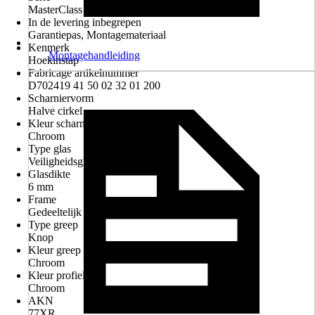
MasterClass
In de levering inbegrepen
Garantiepas, Montagemateriaal
Kenmerk
Montagehandleiding
Hoekinstap
Fabricage artikelnummer
D702419 41 50 02 32 01 200
Scharniervorm
Halve cirkel
Kleur scharnieren
Chroom
Type glas
Veiligheidsglas
Glasdikte
6 mm
Frame
Gedeeltelijk frame
Type greep
Knop
Kleur greep
Chroom
Kleur profiel
Chroom
AKN
77XR