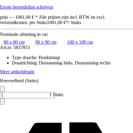
Eerste beoordeling schrijven
prijs — 1081,00 € * Alle prijzen zijn incl. BTW en excl.
verzendkosten. per Stuks
1081,00 €
*
/
Stuks
Nominale afmeting in cm
80 x 80 cm
90 x 90 cm
100 x 100 cm
Art.nr.
5837853
Type douche
:
Hoekinstap
Draairichting
:
Deuraanslag links, Deuraanslag rechts
Meer artikeldetails
Hoeveelheid (Stuks)
1 Stuks