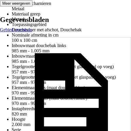
Materiaal scharnieren
Meer weergeven
Metaal
Materiaal greep
Gegevensbladen
Metaal
Toepassingsgebied
Gebied overslaan
Douchevloer met afschot, Douchebak
Nominale afmeting in cm
100 x 100 cm
Inbouwmaat douchebak links
985 mm - 1.005 mm
Inbouwmaat douchebak rechts
985 mm - 1.005 mm
Tegelgrootte links (midden van het glaspaneel op voeg)
957 mm - 977 mm
Tegelgrootte rechts (midden van het glaspaneel op voeg)
957 mm - 977 mm
Elementmaat links (maat douchecabine)
970 mm - 990 mm
Elementmaat rechts (maat douchecabine)
970 mm - 990 mm
Instapbreedte
820 mm
Hoogte
2.000 mm
Serie