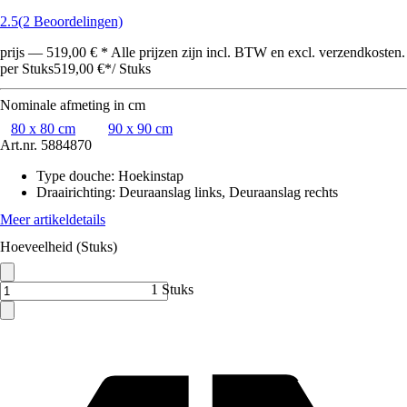
2.5
(2 Beoordelingen)
prijs — 519,00 € * Alle prijzen zijn incl. BTW en excl. verzendkosten.
per Stuks
519,00 €
*
/
Stuks
Nominale afmeting in cm
80 x 80 cm
90 x 90 cm
Art.nr.
5884870
Type douche
:
Hoekinstap
Draairichting
:
Deuraanslag links, Deuraanslag rechts
Meer artikeldetails
Hoeveelheid (Stuks)
1 Stuks