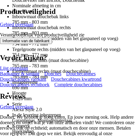
Douchevloer met afschot, Douchebak
Nominale afmeting in cm
Productveiligheid
80 x 80 cm
Inbouwmaat douchebak links
785 mm - 803 mm
Gebied overslaan
Inbouwmaat douchebak rechts
785 mm - 803 mm
Verantwoordelijk voor productveiligheid zie
Tegelgrootte links (midden van het glaspaneel op voeg)
.
Informatie van de fabrikant
754 mm - 772 mm
Tegelgrootte rechts (midden van het glaspaneel op voeg)
754 mm - 772 mm
Verder kijken?
Elementmaat links (maat douchecabine)
765 mm - 783 mm
Lijst overslaan
Elementmaat rechts (maat douchecabine)
Badkamer & sanitair
Douches
Douchecabines
765 mm - 783 mm
Douchecabines vierkant
Douchecabines kwartrond
Instapbreedte
Douchecabines rechthoek
Complete douchecabines
690 mm
Hoogte
Reviews
1.920 mm
Serie
Gebied overslaan
Alexa Style 2.0
In de levering inbegrepen
Doener. We hebben je hoog zitten. En jouw mening ook. Help andere
Garantiepas, Montagemateriaal
doeners en vertel wat je van onze artikelen vindt! We controleren onze
Kenmerk
reviews ook op echtheid; automatisch en door onze mensen. Betalen
Hoekinstap
voor reviews? Dat doen we niet. Bekijk eenvoudig al onze