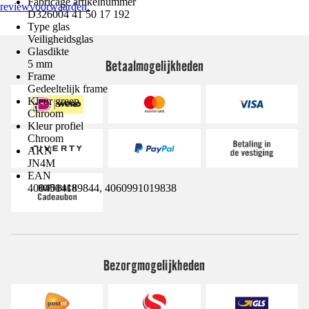
Fabricage artikelnummer
reviewvoorwaarden.
D326004 41 50 17 192
Type glas
Veiligheidsglas
Glasdikte
Betaalmogelijkheden
5 mm
Frame
Gedeeltelijk frame
Kleur greep
Chroom
Kleur profiel
Chroom
AKN
JN4M
EAN
4004514189844, 4060991019838
Bezorgmogelijkheden