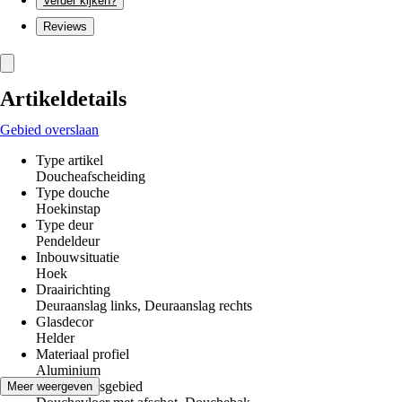
Verder kijken?
Reviews
Artikeldetails
Gebied overslaan
Type artikel
Doucheafscheiding
Type douche
Hoekinstap
Type deur
Pendeldeur
Inbouwsituatie
Hoek
Draairichting
Deuraanslag links, Deuraanslag rechts
Glasdecor
Helder
Materiaal profiel
Aluminium
Toepassingsgebied
Meer weergeven