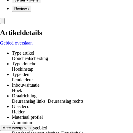
Verder kijken?
Reviews
Artikeldetails
Gebied overslaan
Type artikel
Doucheafscheiding
Type douche
Hoekinstap
Type deur
Pendeldeur
Inbouwsituatie
Hoek
Draairichting
Deuraanslag links, Deuraanslag rechts
Glasdecor
Helder
Materiaal profiel
Aluminium
Toepassingsgebied
Meer weergeven