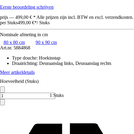
Eerste beoordeling schrijven
prijs — 499,00 € * Alle prijzen zijn incl. BTW en excl. verzendkosten.
per Stuks
499,00 €
*
/
Stuks
Nominale afmeting in cm
80 x 80 cm
90 x 90 cm
Art.nr.
5884868
Type douche
:
Hoekinstap
Draairichting
:
Deuraanslag links, Deuraanslag rechts
Meer artikeldetails
Hoeveelheid (Stuks)
1 Stuks