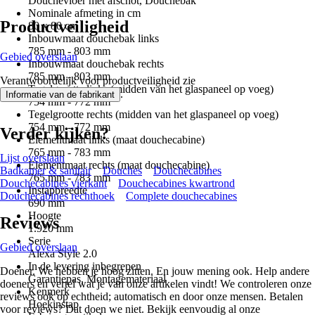
Douchevloer met afschot, Douchebak
Nominale afmeting in cm
Productveiligheid
80 x 80 cm
Inbouwmaat douchebak links
785 mm - 803 mm
Gebied overslaan
Inbouwmaat douchebak rechts
785 mm - 803 mm
Verantwoordelijk voor productveiligheid zie
Tegelgrootte links (midden van het glaspaneel op voeg)
.
Informatie van de fabrikant
754 mm - 772 mm
Tegelgrootte rechts (midden van het glaspaneel op voeg)
754 mm - 772 mm
Verder kijken?
Elementmaat links (maat douchecabine)
765 mm - 783 mm
Lijst overslaan
Elementmaat rechts (maat douchecabine)
Badkamer & sanitair
Douches
Douchecabines
765 mm - 783 mm
Douchecabines vierkant
Douchecabines kwartrond
Instapbreedte
Douchecabines rechthoek
Complete douchecabines
690 mm
Hoogte
Reviews
1.920 mm
Serie
Gebied overslaan
Alexa Style 2.0
In de levering inbegrepen
Doener. We hebben je hoog zitten. En jouw mening ook. Help andere
Garantiepas, Montagemateriaal
doeners en vertel wat je van onze artikelen vindt! We controleren onze
Kenmerk
reviews ook op echtheid; automatisch en door onze mensen. Betalen
Hoekinstap
voor reviews? Dat doen we niet. Bekijk eenvoudig al onze