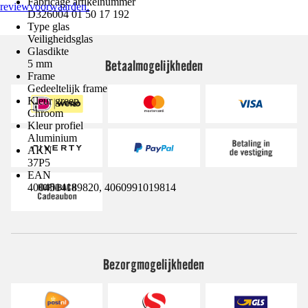
Fabricage artikelnummer
reviewvoorwaarden.
D326004 01 50 17 192
Type glas
Veiligheidsglas
Glasdikte
Betaalmogelijkheden
5 mm
Frame
Gedeeltelijk frame
Kleur greep
Chroom
Kleur profiel
Aluminium
AKN
37P5
EAN
4004514189820, 4060991019814
Bezorgmogelijkheden