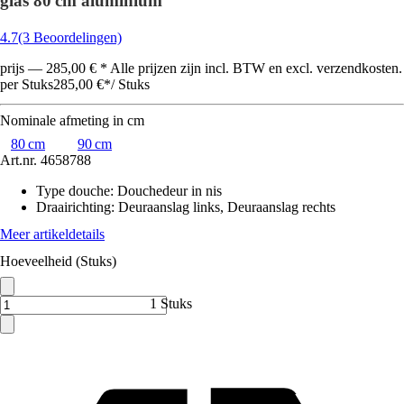
glas 80 cm aluminium
4.7
(3 Beoordelingen)
prijs — 285,00 € * Alle prijzen zijn incl. BTW en excl. verzendkosten.
per Stuks
285,00 €
*
/
Stuks
Nominale afmeting in cm
80 cm
90 cm
Art.nr.
4658788
Type douche
:
Douchedeur in nis
Draairichting
:
Deuraanslag links, Deuraanslag rechts
Meer artikeldetails
Hoeveelheid (Stuks)
1 Stuks