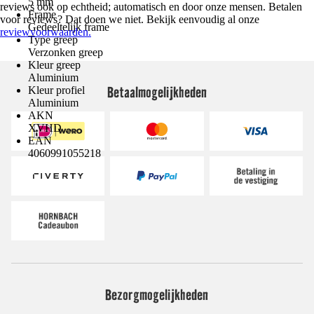
5 mm
reviews ook op echtheid; automatisch en door onze mensen. Betalen
Frame
voor reviews? Dat doen we niet. Bekijk eenvoudig al onze
Gedeeltelijk frame
reviewvoorwaarden.
Type greep
Verzonken greep
Kleur greep
Aluminium
Betaalmogelijkheden
Kleur profiel
Aluminium
AKN
XVHD
EAN
4060991055218
Bezorgmogelijkheden