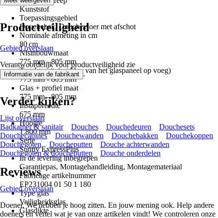
Materiaal greep
Meer weergeven
Kunststof
Toepassingsgebied
Productveiligheid
Douchebak, Douchevloer met afschot
Nominale afmeting in cm
80 cm
Gebied overslaan
Nisinbouwmaat
775 mm - 805 mm
Verantwoordelijk voor productveiligheid zie
Tegelgrootte(midden van het glaspaneel op voeg)
.
Informatie van de fabrikant
775 mm - 805 mm
Glas + profiel maat
775 mm - 805 mm
Verder kijken?
Instapbreedte
675 mm
Lijst overslaan
Hoogte
Badkamer & sanitair
Douches
Douchedeuren
Douchesets
1.800 mm
Douchecabines
Douchewanden
Douchebakken
Douchekoppen
Serie
Douchegoten
Doucheputten
Douche achterwanden
Sunny ExpressPlus
Douchegoten & doucheputten
Douche onderdelen
In de levering inbegrepen
Garantiepas, Montagehandleiding, Montagemateriaal
Reviews
Fabricage artikelnummer
EP231004 01 50 1 180
Gebied overslaan
Type glas
Veiligheidsglas
Doener. We hebben je hoog zitten. En jouw mening ook. Help andere
Glasdikte
doeners en vertel wat je van onze artikelen vindt! We controleren onze