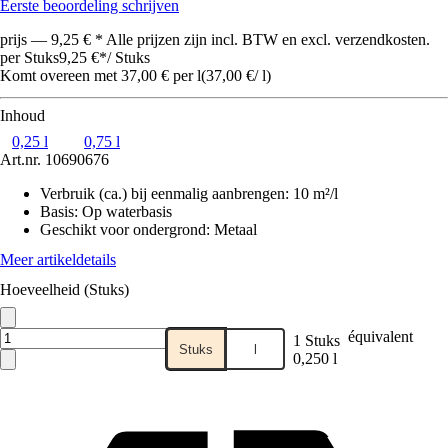
Eerste beoordeling schrijven
prijs — 9,25 € * Alle prijzen zijn incl. BTW en excl. verzendkosten.
per Stuks
9,25 €
*
/
Stuks
Komt overeen met 37,00 € per l
(
37,00 €
/
l
)
Inhoud
0,25 l
0,75 l
Art.nr.
10690676
Verbruik (ca.) bij eenmalig aanbrengen
:
10 m²/l
Basis
:
Op waterbasis
Geschikt voor ondergrond
:
Metaal
Meer artikeldetails
Hoeveelheid (Stuks)
équivalent
1 Stuks
Stuks
l
0,250 l